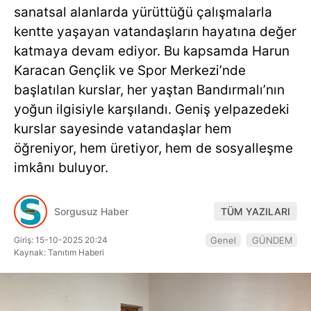
Hattı
sanatsal alanlarda yürüttüğü çalışmalarla
kentte yaşayan vatandaşların hayatına değer
katmaya devam ediyor. Bu kapsamda Harun
Karacan Gençlik ve Spor Merkezi’nde
Facebook
başlatılan kurslar, her yaştan Bandırmalı’nın
yoğun ilgisiyle karşılandı. Geniş yelpazedeki
kurslar sayesinde vatandaşlar hem
Instagram
öğreniyor, hem üretiyor, hem de sosyalleşme
imkânı buluyor.
Youtube
Sorgusuz Haber
TÜM YAZILARI
Giriş: 15-10-2025 20:24
Genel
GÜNDEM
Kaynak: Tanıtım Haberi