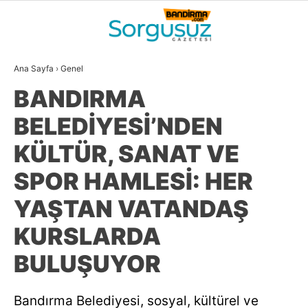
25.1
°
BALIKESIR
Ana Sayfa
›
Genel
GALERİ
VİDEO
YAZARLAR
BANDIRMA
GÜNDEM
BELEDİYESİ’NDEN
DÜNYA
KÜLTÜR, SANAT VE
SİYASET
SPOR HAMLESİ: HER
EKONOMİ
YAŞTAN VATANDAŞ
SPOR
KURSLARDA
MAGAZİN
BULUŞUYOR
EĞİTİM
Bandırma Belediyesi, sosyal, kültürel ve
WhatsApp İhbar
DİĞER