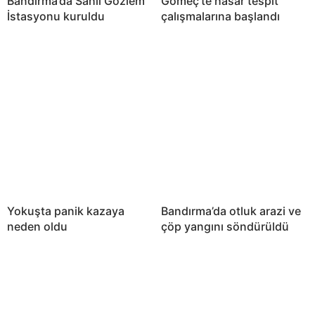
Bandırma’da Sahil Gözlem
Gömeç’te hasar tespit
İstasyonu kuruldu
çalışmalarına başlandı
Yokuşta panik kazaya
Bandırma’da otluk arazi ve
neden oldu
çöp yangını söndürüldü