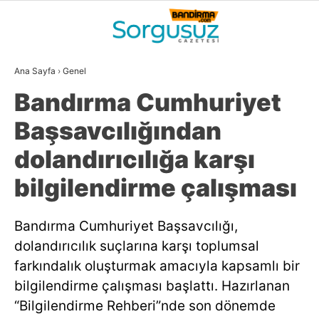
30
°
BALIKESIR
Ana Sayfa
›
Genel
GALERİ
VİDEO
YAZARLAR
Bandırma Cumhuriyet
GÜNDEM
Başsavcılığından
DÜNYA
dolandırıcılığa karşı
SİYASET
bilgilendirme çalışması
EKONOMİ
Bandırma Cumhuriyet Başsavcılığı,
SPOR
dolandırıcılık suçlarına karşı toplumsal
MAGAZİN
farkındalık oluşturmak amacıyla kapsamlı bir
bilgilendirme çalışması başlattı. Hazırlanan
EĞİTİM
“Bilgilendirme Rehberi”nde son dönemde
WhatsApp İhbar
DİĞER