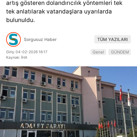
artış gösteren dolandırıcılık yöntemleri tek
Hattı
tek anlatılarak vatandaşlara uyarılarda
bulunuldu.
Facebook
Sorgusuz Haber
TÜM YAZILARI
Giriş: 04-02-2026 16:17
Genel
GÜNDEM
Kaynak: İHA
Instagram
Youtube