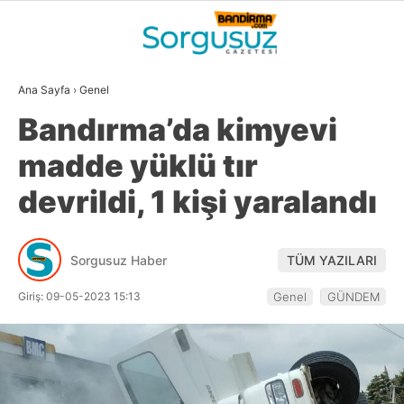
30.2
°
BALIKESIR
Ana Sayfa
›
Genel
GALERİ
VİDEO
YAZARLAR
Bandırma’da kimyevi
GÜNDEM
madde yüklü tır
DÜNYA
devrildi, 1 kişi yaralandı
SİYASET
EKONOMİ
Sorgusuz Haber
TÜM YAZILARI
SPOR
Giriş: 09-05-2023 15:13
Genel
GÜNDEM
MAGAZİN
EĞİTİM
WhatsApp İhbar
DİĞER