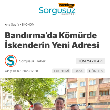
29.4
°
BALIKESIR
Ana Sayfa
›
EKONOMİ
GALERİ
VİDEO
YAZARLAR
Bandırma’da Kömürde
GÜNDEM
İskenderin Yeni Adresi
DÜNYA
SİYASET
Sorgusuz Haber
TÜM YAZILARI
EKONOMİ
Giriş: 19-07-2023 12:28
EKONOMİ
Genel
GÜNDEM
SPOR
MAGAZİN
EĞİTİM
WhatsApp İhbar
DİĞER