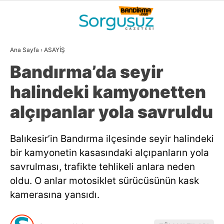
27.1
°
BALIKESIR
Ana Sayfa
›
ASAYİŞ
GALERİ
VİDEO
YAZARLAR
Bandırma’da seyir
GÜNDEM
halindeki kamyonetten
DÜNYA
alçıpanlar yola savruldu
SİYASET
Balıkesir’in Bandırma ilçesinde seyir halindeki
EKONOMİ
bir kamyonetin kasasındaki alçıpanların yola
SPOR
savrulması, trafikte tehlikeli anlara neden
oldu. O anlar motosiklet sürücüsünün kask
MAGAZİN
kamerasına yansıdı.
EĞİTİM
WhatsApp İhbar
DİĞER