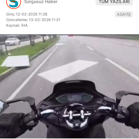
Sorgusuz Haber
TÜM YAZILARI
Hattı
Giriş: 12-02-2026 11:28
ASAYİŞ
Güncelleme: 13-02-2026 11:31
Kaynak: İHA
Facebook
Instagram
Youtube