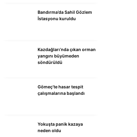
DÜNYA
Bandırma’da Sahil Gözlem
SİYASET
İstasyonu kuruldu
EKONOMİ
SPOR
Kazdağları’nda çıkan orman
MAGAZİN
yangını büyümeden
söndürüldü
EĞİTİM
DİĞER
Gömeç’te hasar tespit
çalışmalarına başlandı
Yokuşta panik kazaya
neden oldu