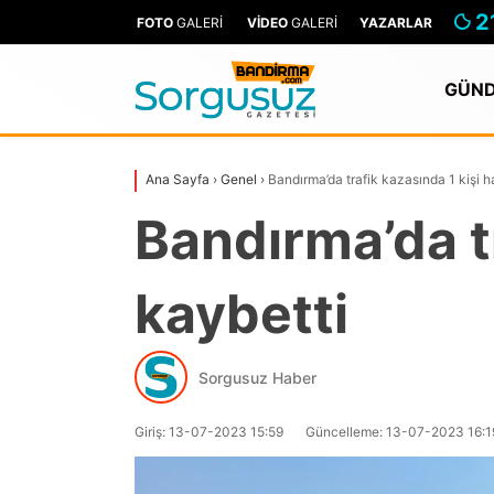
2
FOTO
GALERİ
VİDEO
GALERİ
YAZARLAR
GÜN
Ana Sayfa
›
Genel
›
Bandırma’da trafik kazasında 1 kişi h
Bandırma’da tr
kaybetti
Sorgusuz Haber
Giriş: 13-07-2023 15:59
Güncelleme: 13-07-2023 16:1