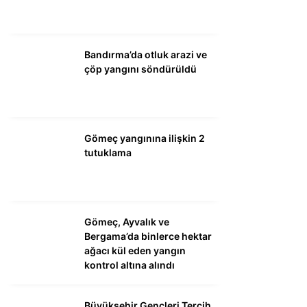
WhatsApp İhbar
Hattı
Bandırma’da otluk arazi ve
çöp yangını söndürüldü
Facebook
Gömeç yangınına ilişkin 2
tutuklama
Instagram
Gömeç, Ayvalık ve
Youtube
Bergama’da binlerce hektar
ağacı kül eden yangın
kontrol altına alındı
Büyükşehir Gençleri Tercih