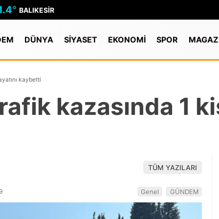
1.4
°
BALIKESIR
DEM
DÜNYA
SİYASET
EKONOMİ
SPOR
MAGAZ
ayatını kaybetti
afik kazasında 1 ki
TÜM YAZILARI
9
Genel
GÜNDEM