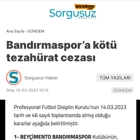
29.6
°
BALIKESIR
Ana Sayfa
›
GÜNDEM
GALERİ
VİDEO
YAZARLAR
Bandırmaspor’a kötü
GÜNDEM
tezahürat cezası
DÜNYA
SİYASET
Sorgusuz Haber
TÜM YAZILARI
EKONOMİ
Giriş: 15-03-2023 10:15
GÜNDEM
SPOR
MAGAZİN
EĞİTİM
WhatsApp İhbar
DİĞER