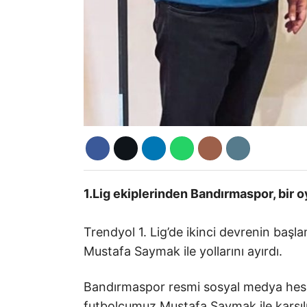
1.Lig ekiplerinden Bandırmaspor, bir oy
Trendyol 1. Lig’de ikinci devrenin başla
Mustafa Saymak ile yollarını ayırdı.
Bandırmaspor resmi sosyal medya hesap
futbolcumuz Mustafa Saymak ile karşılı