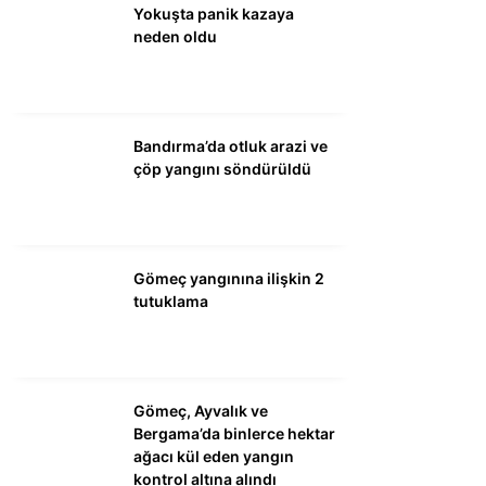
Yokuşta panik kazaya
neden oldu
WhatsApp İhbar
Hattı
Bandırma’da otluk arazi ve
çöp yangını söndürüldü
Facebook
Gömeç yangınına ilişkin 2
Instagram
tutuklama
Youtube
Gömeç, Ayvalık ve
Bergama’da binlerce hektar
ağacı kül eden yangın
kontrol altına alındı