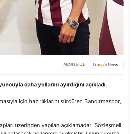
ABONE OL
uncuyla daha yollarını ayırdığını açıkladı.
masıyla için hazırlıklarını sürdüren Bandırmaspor,
ları üzerinden yapılan açıklamada; “Sözleşmeli
klı anlaşarak yollarımız ayrılmıştır. Oyuncumuza