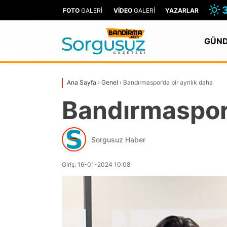
FOTO
GALERİ
VİDEO
GALERİ
YAZARLAR
GÜN
Ana Sayfa
›
Genel
›
Bandırmaspor’da bir ayrılık daha
Bandırmaspor’
Sorgusuz Haber
Giriş: 16-01-2024 10:08