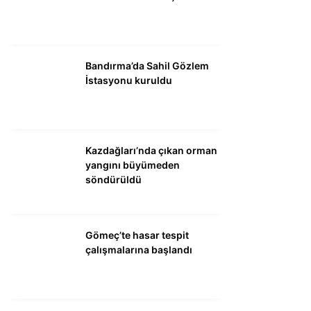
DÜNYA
SİYASET
EKONOMİ
Bandırma’da Sahil Gözlem
İstasyonu kuruldu
SPOR
MAGAZİN
EĞİTİM
Kazdağları’nda çıkan orman
yangını büyümeden
DİĞER
söndürüldü
Gömeç’te hasar tespit
çalışmalarına başlandı