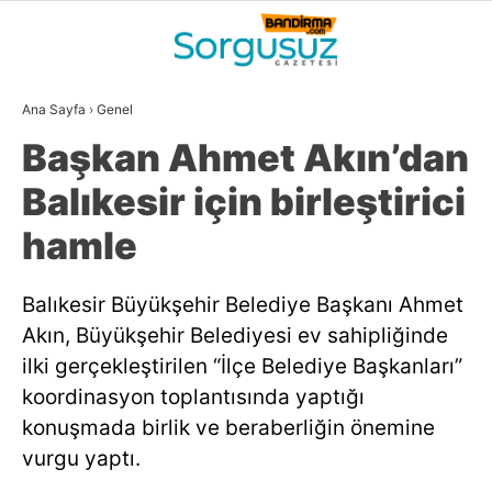
27.1
°
BALIKESIR
Ana Sayfa
›
Genel
GALERİ
VİDEO
YAZARLAR
Başkan Ahmet Akın’dan
GÜNDEM
Balıkesir için birleştirici
DÜNYA
hamle
SİYASET
Balıkesir Büyükşehir Belediye Başkanı Ahmet
EKONOMİ
Akın, Büyükşehir Belediyesi ev sahipliğinde
SPOR
ilki gerçekleştirilen “İlçe Belediye Başkanları”
koordinasyon toplantısında yaptığı
MAGAZİN
konuşmada birlik ve beraberliğin önemine
EĞİTİM
vurgu yaptı.
WhatsApp İhbar
DİĞER