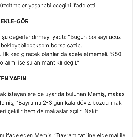
üzeltmeler yaşanabileceğini ifade etti.
 BEKLE-GÖR
ra şu değerlendirmeyi yaptı: “Bugün borsayı ucuz
 bekleyebileceksem borsa cazip.
. İlk kez girecek olanlar da acele etmemeli. %50
 alımı ise şu an mantıklı değil.”
KEN YAPIN
k isteyenlere de uyarıda bulunan Memiş, makas
i. Memiş, “Bayrama 2-3 gün kala döviz bozdurmak
eri çekilir hem de makaslar açılır. Nakit
 ifade eden Memiş, “Bayram tatiline elde mal ile