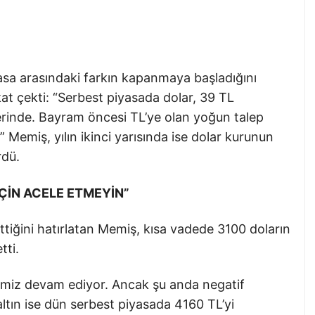
asa arasındaki farkın kapanmaya başladığını
at çekti: “Serbest piyasada dolar, 39 TL
erinde. Bayram öncesi TL’ye olan yoğun talep
 Memiş, yılın ikinci yarısında ise dolar kurunun
rdü.
 İÇİN ACELE ETMEYİN”
ettiğini hatırlatan Memiş, kısa vadede 3100 doların
tti.
efimiz devam ediyor. Ancak şu anda negatif
tın ise dün serbest piyasada 4160 TL’yi