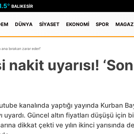
1.5
°
BALIKESIR
DEM
DÜNYA
SİYASET
EKONOMİ
SPOR
MAGAZ
 ana bırakan zarar eder!’
 nakit uyarısı! ‘So
outube kanalında yaptığı yayında Kurban Ba
 uyardı. Güncel altın fiyatları düşüşü için 
ına dikkat çekti ve yılın ikinci yarısında d