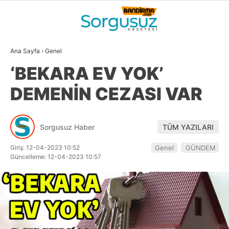
24.4
°
BALIKESIR
Ana Sayfa
›
Genel
GALERİ
VİDEO
YAZARLAR
‘BEKARA EV YOK’
GÜNDEM
DEMENİN CEZASI VAR
DÜNYA
SİYASET
Sorgusuz Haber
TÜM YAZILARI
EKONOMİ
Giriş: 12-04-2023 10:52
Genel
GÜNDEM
Güncelleme: 12-04-2023 10:57
SPOR
MAGAZİN
EĞİTİM
WhatsApp İhbar
DİĞER