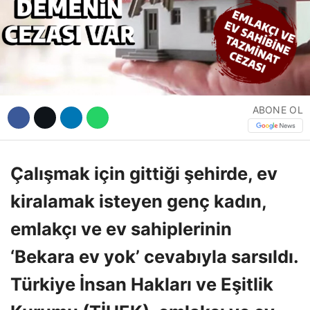
Hattı
Facebook
ABONE OL
Instagram
Çalışmak için gittiği şehirde, ev
Youtube
kiralamak isteyen genç kadın,
emlakçı ve ev sahiplerinin
‘Bekara ev yok’ cevabıyla sarsıldı.
Türkiye İnsan Hakları ve Eşitlik