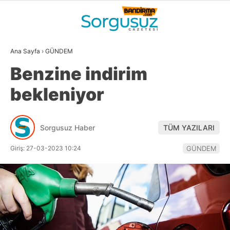
28.2
°
BALIKESIR
Ana Sayfa
›
GÜNDEM
GALERİ
VİDEO
YAZARLAR
Benzine indirim
GÜNDEM
bekleniyor
DÜNYA
SİYASET
Sorgusuz Haber
TÜM YAZILARI
EKONOMİ
Giriş: 27-03-2023 10:24
GÜNDEM
SPOR
MAGAZİN
EĞİTİM
WhatsApp İhbar
DİĞER