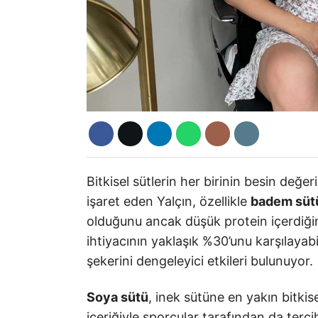
Bitkisel sütlerin her birinin besin değer
işaret eden Yalçın, özellikle
badem süt
olduğunu ancak düşük protein içerdiğin
ihtiyacının yaklaşık %30’unu karşılayab
şekerini dengeleyici etkileri bulunuyor.
Soya sütü
, inek sütüne en yakın bitkis
içeriğiyle sporcular tarafından da terc