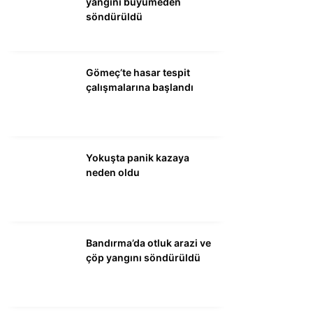
yangını büyümeden
söndürüldü
WhatsApp İhbar
Hattı
Gömeç’te hasar tespit
çalışmalarına başlandı
Facebook
Yokuşta panik kazaya
neden oldu
Instagram
Youtube
Bandırma’da otluk arazi ve
çöp yangını söndürüldü