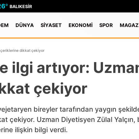
26
°
BALIKESIR
DEM
DÜNYA
SİYASET
EKONOMİ
SPOR
MAGAZ
 içeriklerine dikkat çekiyor
re ilgi artıyor: Uzma
ikkat çekiyor
ejetaryen bireyler tarafından yaygın şekilde 
ikkat çekiyor. Uzman Diyetisyen Zülal Yalçın,
rine ilişkin bilgi verdi.