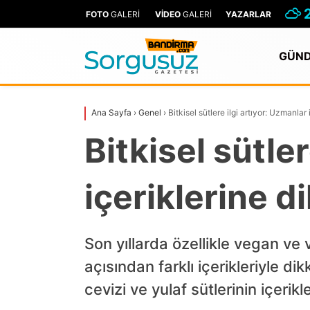
FOTO
GALERİ
VİDEO
GALERİ
YAZARLAR
GÜN
Ana Sayfa
›
Genel
›
Bitkisel sütlere ilgi artıyor: Uzmanlar
Bitkisel sütle
içeriklerine d
Son yıllarda özellikle vegan ve v
açısından farklı içerikleriyle d
cevizi ve yulaf sütlerinin içerikle