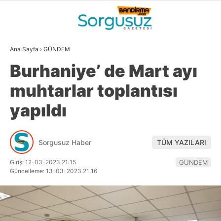
26.9
°
BALIKESIR
Ana Sayfa
›
GÜNDEM
GALERİ
VİDEO
YAZARLAR
Burhaniye’ de Mart ayı
GÜNDEM
muhtarlar toplantısı
DÜNYA
yapıldı
SİYASET
EKONOMİ
Sorgusuz Haber
TÜM YAZILARI
SPOR
Giriş: 12-03-2023 21:15
GÜNDEM
Güncelleme: 13-03-2023 21:16
MAGAZİN
EĞİTİM
WhatsApp İhbar
DİĞER