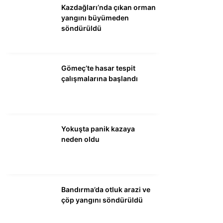
Kazdağları’nda çıkan orman
yangını büyümeden
WhatsApp İhbar
söndürüldü
Hattı
Gömeç’te hasar tespit
çalışmalarına başlandı
Facebook
Yokuşta panik kazaya
Instagram
neden oldu
Youtube
Bandırma’da otluk arazi ve
çöp yangını söndürüldü