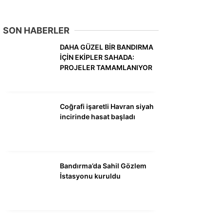
DÜNYA
SİYASET
SON HABERLER
EKONOMİ
DAHA GÜZEL BİR BANDIRMA
İÇİN EKİPLER SAHADA:
SPOR
PROJELER TAMAMLANIYOR
MAGAZİN
EĞİTİM
Coğrafi işaretli Havran siyah
incirinde hasat başladı
DİĞER
Bandırma’da Sahil Gözlem
İstasyonu kuruldu