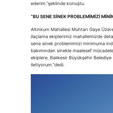
ederim.”şeklinde konuştu.
“BU SENE SİNEK PROBLEMİMİZİ MİN
Altınkum Mahallesi Muhtarı Gaye Üzeren
ilaçlama ekiplerimiz mahallemizde detay
sene sinek problemimizi minimuma indir
bakımından sinekle maalesef mücadel
ekiplere, Balıkesir Büyükşehir Belediy
iletiyorum.”dedi.