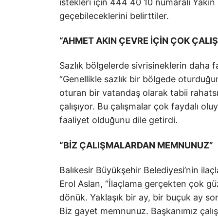
istekleri için 444 40 10 numaralı Yakın
geçebileceklerini belirttiler.
“AHMET AKIN ÇEVRE İÇİN ÇOK ÇALI
Sazlık bölgelerde sivrisineklerin daha
“Genellikle sazlık bir bölgede oturduğu
oturan bir vatandaş olarak tabii rahat
çalışıyor. Bu çalışmalar çok faydalı oluy
faaliyet olduğunu dile getirdi.
“BİZ ÇALIŞMALARDAN MEMNUNUZ”
Balıkesir Büyükşehir Belediyesi’nin ila
Erol Aslan, “İlaçlama gerçekten çok güze
dönük. Yaklaşık bir ay, bir buçuk ay son
Biz gayet memnunuz. Başkanımız çalışı