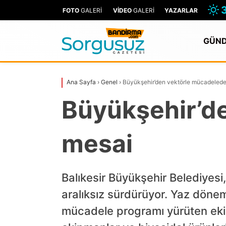
FOTO
GALERİ
VİDEO
GALERİ
YAZARLAR
GÜN
Ana Sayfa
›
Genel
›
Büyükşehir’den vektörle mücadeled
Büyükşehir’d
mesai
Balıkesir Büyükşehir Belediyesi
aralıksız sürdürüyor. Yaz dönem
mücadele programı yürüten ekipl