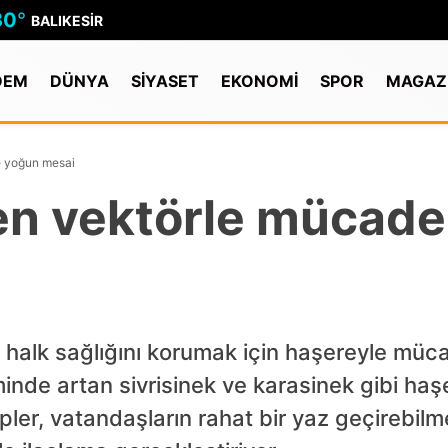
30
°
BALIKESIR
DEM
DÜNYA
SİYASET
EKONOMİ
SPOR
MAGAZ
e yoğun mesai
en vektörle mücade
, halk sağlığını korumak için haşereyle müca
inde artan sivrisinek ve karasinek gibi haşe
er, vatandaşların rahat bir yaz geçirebilmel