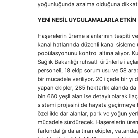
yoğunluğunda azalma olduğuna dikkat 
YENİ NESİL UYGULAMALARLA ETKİ
Haşerelerin üreme alanlarının tespiti ve
kanal hatlarında düzenli kanal sisleme 
popülasyonunu kontrol altına alıyor. Ku
Sağlık Bakanlığı ruhsatlı ürünlerle ilaç
personeli, 18 ekip sorumlusu ve 58 araç
bir mücadele veriliyor. 20 ilçede bir y
yapan ekipler, 285 hektarlık alanda da d
bin 660 yeşil alan ise detaylı olarak ilaç
sistemi projesini de hayata geçirmeye h
özellikle dar alanlar, park ve yoğun yer
mücadele sürdürecek. Haşerelerin üreme 
farkındalığı da artıran ekipler, vatandaşl