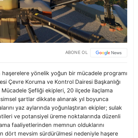
ABONE OL
n haşerelere yönelik yoğun bir mücadele programı
esi Çevre Koruma ve Kontrol Dairesi Başkanlığı
Mücadele Şefliği ekipleri, 20 ilçede ilaçlama
vsimsel şartlar dikkate alınarak yıl boyunca
arını yaz aylarında yoğunlaştıran ekipler; sulak
intileri ve potansiyel üreme noktalarında düzenli
açlama faaliyetlerinden memnun olduklarını
rın dört mevsim sürdürülmesi nedeniyle haşere