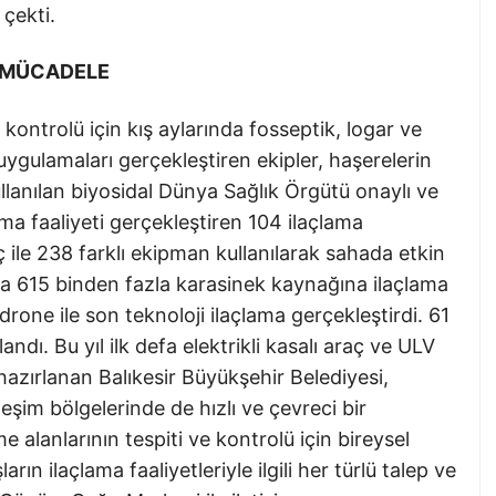
çekti.
N MÜCADELE
 kontrolü için kış aylarında fosseptik, logar ve
uygulamaları gerçekleştiren ekipler, haşerelerin
llanılan biyosidal Dünya Sağlık Örgütü onaylı ve
lama faaliyeti gerçekleştiren 104 ilaçlama
 ile 238 farklı ekipman kullanılarak sahada etkin
ılda 615 binden fazla karasinek kaynağına ilaçlama
rone ile son teknoloji ilaçlama gerçekleştirdi. 61
landı. Bu yıl ilk defa elektrikli kasalı araç ve ULV
azırlanan Balıkesir Büyükşehir Belediyesi,
leşim bölgelerinde de hızlı ve çevreci bir
alanlarının tespiti ve kontrolü için bireysel
arın ilaçlama faaliyetleriyle ilgili her türlü talep ve