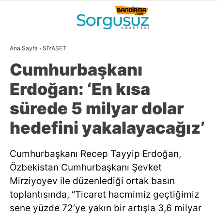
32.5
°
BALIKESIR
Ana Sayfa
›
SİYASET
GALERİ
VİDEO
YAZARLAR
Cumhurbaşkanı
GÜNDEM
Erdoğan: ‘En kısa
DÜNYA
sürede 5 milyar dolar
SİYASET
hedefini yakalayacağız’
EKONOMİ
Cumhurbaşkanı Recep Tayyip Erdoğan,
SPOR
Özbekistan Cumhurbaşkanı Şevket
MAGAZİN
Mirziyoyev ile düzenlediği ortak basın
toplantısında, “Ticaret hacmimiz geçtiğimiz
EĞİTİM
sene yüzde 72’ye yakın bir artışla 3,6 milyar
WhatsApp İhbar
DİĞER