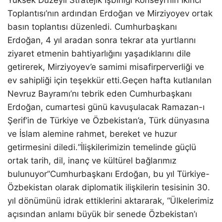
Yüksek Düzeyli Stratejik İşbirliği Konseyi’nin İkinci
Toplantısı’nın ardından Erdoğan ve Mirziyoyev ortak
basın toplantısı düzenledi. Cumhurbaşkanı
Erdoğan, 4 yıl aradan sonra tekrar ata yurtlarını
ziyaret etmenin bahtiyarlığını yaşadıklarını dile
getirerek, Mirziyoyev’e samimi misafirperverliği ve
ev sahipliği için teşekkür etti.Geçen hafta kutlanılan
Nevruz Bayramı’nı tebrik eden Cumhurbaşkanı
Erdoğan, cumartesi günü kavuşulacak Ramazan-ı
Şerif’in de Türkiye ve Özbekistan’a, Türk dünyasına
ve İslam alemine rahmet, bereket ve huzur
getirmesini diledi.“İlişkilerimizin temelinde güçlü
ortak tarih, dil, inanç ve kültürel bağlarımız
bulunuyor”Cumhurbaşkanı Erdoğan, bu yıl Türkiye-
Özbekistan olarak diplomatik ilişkilerin tesisinin 30.
yıl dönümünü idrak ettiklerini aktararak, “Ülkelerimiz
açısından anlamı büyük bir senede Özbekistan’ı