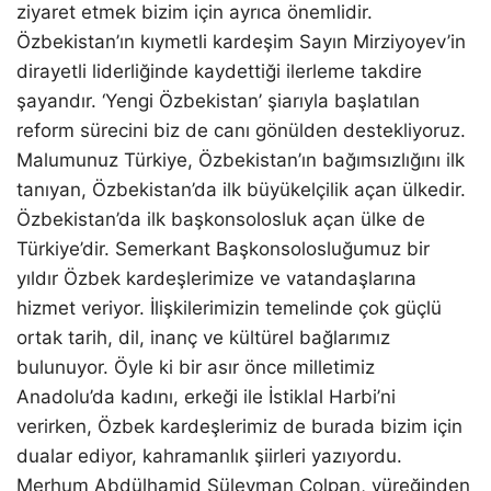
ziyaret etmek bizim için ayrıca önemlidir.
Özbekistan’ın kıymetli kardeşim Sayın Mirziyoyev’in
dirayetli liderliğinde kaydettiği ilerleme takdire
şayandır. ‘Yengi Özbekistan’ şiarıyla başlatılan
reform sürecini biz de canı gönülden destekliyoruz.
Malumunuz Türkiye, Özbekistan’ın bağımsızlığını ilk
tanıyan, Özbekistan’da ilk büyükelçilik açan ülkedir.
Özbekistan’da ilk başkonsolosluk açan ülke de
Türkiye’dir. Semerkant Başkonsolosluğumuz bir
yıldır Özbek kardeşlerimize ve vatandaşlarına
hizmet veriyor. İlişkilerimizin temelinde çok güçlü
ortak tarih, dil, inanç ve kültürel bağlarımız
bulunuyor. Öyle ki bir asır önce milletimiz
Anadolu’da kadını, erkeği ile İstiklal Harbi’ni
verirken, Özbek kardeşlerimiz de burada bizim için
dualar ediyor, kahramanlık şiirleri yazıyordu.
Merhum Abdülhamid Süleyman Çolpan, yüreğinden