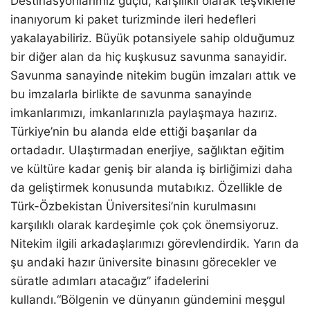
Destinasyonlarımız güçlü, karşılıklı olarak teşviklerle
inanıyorum ki paket turizminde ileri hedefleri
yakalayabiliriz. Büyük potansiyele sahip olduğumuz
bir diğer alan da hiç kuşkusuz savunma sanayidir.
Savunma sanayinde nitekim bugün imzaları attık ve
bu imzalarla birlikte de savunma sanayinde
imkanlarımızı, imkanlarınızla paylaşmaya hazırız.
Türkiye’nin bu alanda elde ettiği başarılar da
ortadadır. Ulaştırmadan enerjiye, sağlıktan eğitim
ve kültüre kadar geniş bir alanda iş birliğimizi daha
da geliştirmek konusunda mutabıkız. Özellikle de
Türk-Özbekistan Üniversitesi’nin kurulmasını
karşılıklı olarak kardeşimle çok çok önemsiyoruz.
Nitekim ilgili arkadaşlarımızı görevlendirdik. Yarın da
şu andaki hazır üniversite binasını görecekler ve
süratle adımları atacağız” ifadelerini
kullandı.“Bölgenin ve dünyanın gündemini meşgul