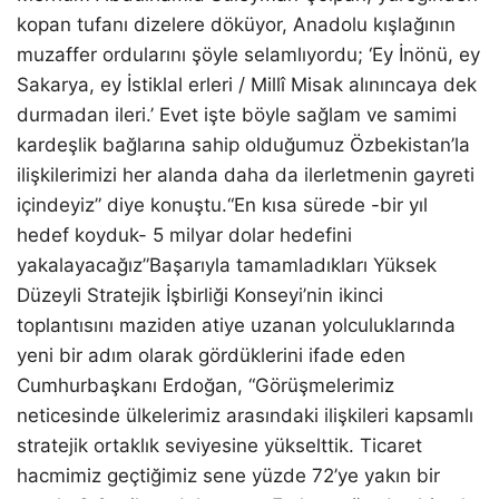
kopan tufanı dizelere döküyor, Anadolu kışlağının
muzaffer ordularını şöyle selamlıyordu; ‘Ey İnönü, ey
Sakarya, ey İstiklal erleri / Millî Misak alınıncaya dek
durmadan ileri.’ Evet işte böyle sağlam ve samimi
kardeşlik bağlarına sahip olduğumuz Özbekistan’la
ilişkilerimizi her alanda daha da ilerletmenin gayreti
içindeyiz” diye konuştu.“En kısa sürede -bir yıl
hedef koyduk- 5 milyar dolar hedefini
yakalayacağız”Başarıyla tamamladıkları Yüksek
Düzeyli Stratejik İşbirliği Konseyi’nin ikinci
toplantısını maziden atiye uzanan yolculuklarında
yeni bir adım olarak gördüklerini ifade eden
Cumhurbaşkanı Erdoğan, “Görüşmelerimiz
neticesinde ülkelerimiz arasındaki ilişkileri kapsamlı
stratejik ortaklık seviyesine yükselttik. Ticaret
hacmimiz geçtiğimiz sene yüzde 72’ye yakın bir