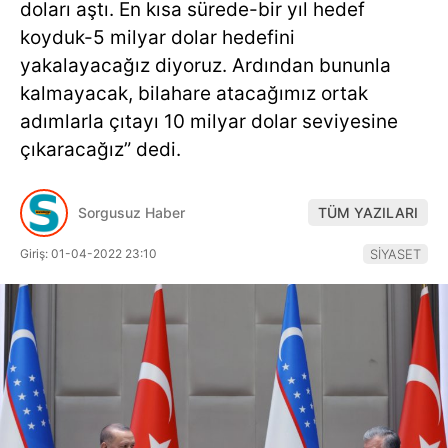
doları aştı. En kısa sürede-bir yıl hedef
Hattı
koyduk-5 milyar dolar hedefini
yakalayacağız diyoruz. Ardından bununla
kalmayacak, bilahare atacağımız ortak
Facebook
adımlarla çıtayı 10 milyar dolar seviyesine
çıkaracağız” dedi.
Instagram
Sorgusuz Haber
TÜM YAZILARI
Giriş: 01-04-2022 23:10
SİYASET
Youtube