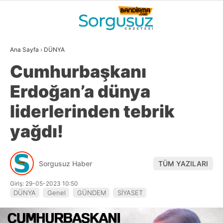
28.9
°
BALIKESIR
Ana Sayfa
›
DÜNYA
GALERİ
VİDEO
YAZARLAR
Cumhurbaşkanı
GÜNDEM
Erdoğan’a dünya
DÜNYA
liderlerinden tebrik
SİYASET
yağdı!
EKONOMİ
SPOR
Sorgusuz Haber
TÜM YAZILARI
MAGAZİN
Giriş: 29-05-2023 10:50
DÜNYA
Genel
GÜNDEM
SİYASET
EĞİTİM
WhatsApp İhbar
DİĞER