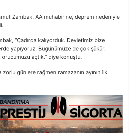
ahmut Zambak, AA muhabirine, deprem nedeniyle
i.
mbak, “Çadırda kalıyorduk. Devletimiz bize
nerde yapıyoruz. Bugünümüze de çok şükür.
k orucumuzu açtık.” diye konuştu.
 zorlu günlere rağmen ramazanın ayının ilk