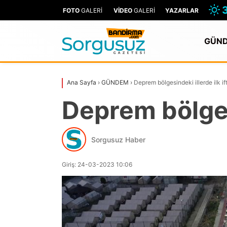
FOTO
GALERİ
VİDEO
GALERİ
YAZARLAR
GÜN
Ana Sayfa
›
GÜNDEM
›
Deprem bölgesindeki illerde ilk ift
Deprem bölgesi
Sorgusuz Haber
Giriş: 24-03-2023 10:06