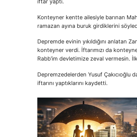
iftar yaptı.
Konteyner kentte ailesiyle barınan M
ramazan ayına buruk girdiklerini söyled
Depremde evinin yıkıldığını anlatan Za
konteyner verdi. İftarımızı da kontey
Rabb’im devletimize zeval vermesin. İl
Depremzedelerden Yusuf Çakıcıoğlu da
iftarını yaptıklarını kaydetti.