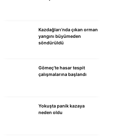
DÜNYA
SİYASET
EKONOMİ
Kazdağları’nda çıkan orman
yangını büyümeden
SPOR
söndürüldü
MAGAZİN
EĞİTİM
Gömeç’te hasar tespit
çalışmalarına başlandı
DİĞER
Yokuşta panik kazaya
neden oldu