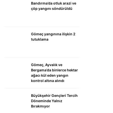
Bandırma’da otluk arazi ve
çöp yangını söndürüldü
WhatsApp İhbar
Hattı
Gömeç yangınına ilişkin 2
tutuklama
Facebook
Gömeç, Ayvalık ve
Instagram
Bergama’da binlerce hektar
ağacı kül eden yangın
kontrol altına alındı
Youtube
Büyükşehir Gençleri Tercih
Döneminde Yalnız
Bırakmıyor