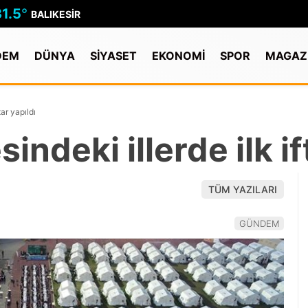
31.5
°
BALIKESIR
DEM
DÜNYA
SİYASET
EKONOMİ
SPOR
MAGAZ
ar yapıldı
ndeki illerde ilk if
TÜM YAZILARI
GÜNDEM