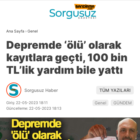
30.8
°
BALIKESIR
Ana Sayfa
›
Genel
GALERİ
VİDEO
YAZARLAR
Depremde ‘ölü’ olarak
GÜNDEM
kayıtlara geçti, 100 bin
DÜNYA
TL’lik yardım bile yattı
SİYASET
EKONOMİ
Sorgusuz Haber
TÜM YAZILARI
SPOR
Giriş: 22-05-2023 18:11
Genel
GÜNDEM
Güncelleme: 22-05-2023 18:13
MAGAZİN
EĞİTİM
WhatsApp İhbar
DİĞER