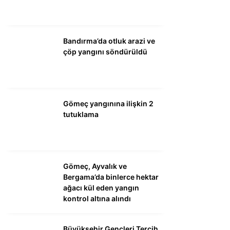
WhatsApp İhbar
Hattı
Bandırma’da otluk arazi ve
çöp yangını söndürüldü
Facebook
Gömeç yangınına ilişkin 2
tutuklama
Instagram
Gömeç, Ayvalık ve
Youtube
Bergama’da binlerce hektar
ağacı kül eden yangın
kontrol altına alındı
Büyükşehir Gençleri Tercih