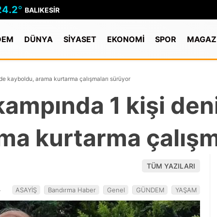
24.2
°
BALIKESIR
DEM
DÜNYA
SİYASET
EKONOMİ
SPOR
MAGAZ
’de kayboldu, arama kurtarma çalışmaları sürüyor
kampında 1 kişi den
ma kurtarma çalışm
TÜM YAZILARI
4
ASAYİŞ
Bandırma Haber
Genel
GÜNDEM
YAŞAM