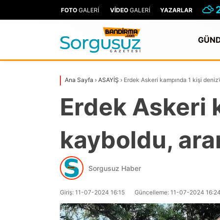
FOTO
GALERİ
VİDEO
GALERİ
YAZARLAR
GÜN
Ana Sayfa
›
ASAYİŞ
›
Erdek Askeri kampında 1 kişi deniz
Erdek Askeri 
kayboldu, ara
Sorgusuz Haber
Giriş: 11-07-2024 16:15
Güncelleme: 11-07-2024 16:2