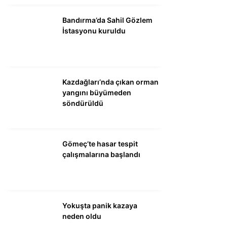
DÜNYA
Bandırma’da Sahil Gözlem
SİYASET
İstasyonu kuruldu
EKONOMİ
SPOR
Kazdağları’nda çıkan orman
MAGAZİN
yangını büyümeden
söndürüldü
EĞİTİM
DİĞER
Gömeç’te hasar tespit
çalışmalarına başlandı
Yokuşta panik kazaya
neden oldu