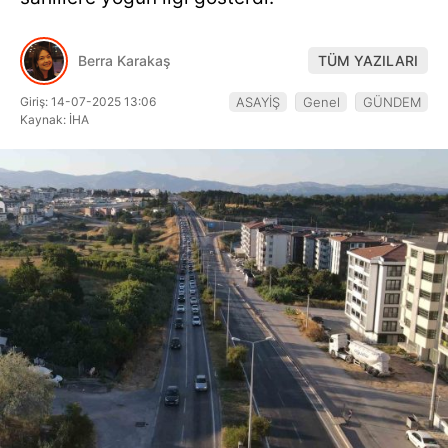
Hattı
Berra Karakaş
TÜM YAZILARI
Giriş: 14-07-2025 13:06
ASAYİŞ
Genel
GÜNDEM
Facebook
Kaynak: İHA
Instagram
Youtube