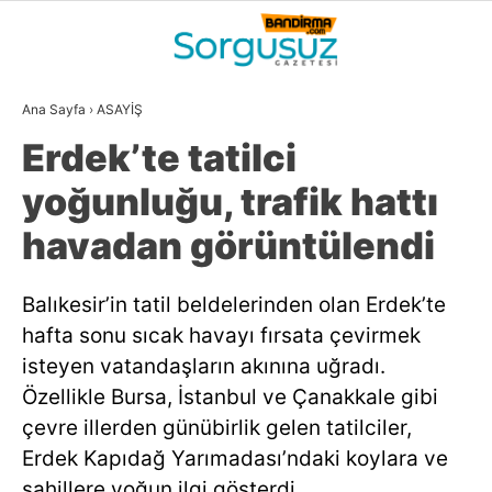
26.8
°
BALIKESIR
Ana Sayfa
›
ASAYİŞ
GALERİ
VİDEO
YAZARLAR
Erdek’te tatilci
GÜNDEM
yoğunluğu, trafik hattı
DÜNYA
havadan görüntülendi
SİYASET
Balıkesir’in tatil beldelerinden olan Erdek’te
EKONOMİ
hafta sonu sıcak havayı fırsata çevirmek
SPOR
isteyen vatandaşların akınına uğradı.
Özellikle Bursa, İstanbul ve Çanakkale gibi
MAGAZİN
çevre illerden günübirlik gelen tatilciler,
EĞİTİM
Erdek Kapıdağ Yarımadası’ndaki koylara ve
WhatsApp İhbar
sahillere yoğun ilgi gösterdi.
DİĞER