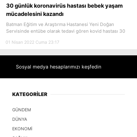
30 günlük koronavirüs hastası bebek yaşam
mücadelesini kazandı
Batman Eğitim ve Araştırma Hastanesi Yeni Doğan
Servisinde entübe olarak tedavi gören kovid hastası 30
01 Nisan 2022 Cuma 23:17
Sosyal medya hesaplarımızı keşfedin
KATEGORİLER
GÜNDEM
DÜNYA
EKONOMİ