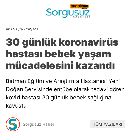
21
°
BALIKESIR
Ana Sayfa
›
YAŞAM
GALERİ
VİDEO
YAZARLAR
30 günlük koronavirüs
GÜNDEM
hastası bebek yaşam
DÜNYA
mücadelesini kazandı
SİYASET
Batman Eğitim ve Araştırma Hastanesi Yeni
EKONOMİ
Doğan Servisinde entübe olarak tedavi gören
SPOR
kovid hastası 30 günlük bebek sağlığına
kavuştu
MAGAZİN
EĞİTİM
Sorgusuz Haber
TÜM YAZILARI
WhatsApp İhbar
DİĞER