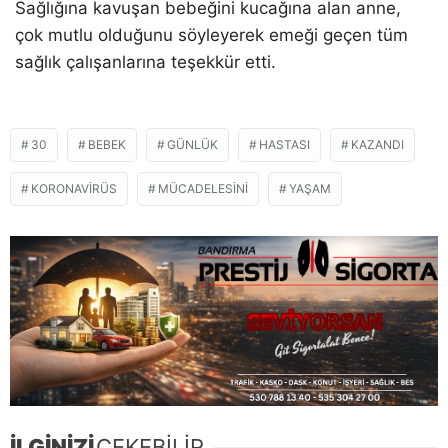
Sağlığına kavuşan bebeğini kucağına alan anne,
çok mutlu olduğunu söyleyerek emeği geçen tüm
sağlık çalışanlarına teşekkür etti.
30
BEBEK
GÜNLÜK
HASTASI
KAZANDI
KORONAVIRÜS
MÜCADELESINI
YAŞAM
İLGİNİZİ
ÇEKEBİLİR