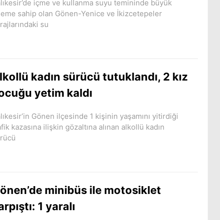
lıkesir’de içme ve kullanma suyu temininde büyük
eme sahip olan Gönen-Yenice ve İkizcetepeler
rajlarındaki su
lkollü kadın sürücü tutuklandı, 2 kız
ocuğu yetim kaldı
lıkesir’in Gönen ilçesinde 1 kişinin yaşamını yitirdiği
afik kazasına ilişkin gözaltına alınan alkollü kadın
rücü
önen’de minibüs ile motosiklet
arpıştı: 1 yaralı