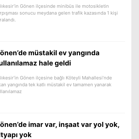
lıkesir’in Gönen ilçesinde minibüs ile motosikletin
rpışması sonucu meydana gelen trafik kazasında 1 kişi
ralandı.
önen’de müstakil ev yangında
ullanılamaz hale geldi
lıkesir’in Gönen ilçesine bağlı Köteyli Mahallesi’nde
kan yangında tek katlı müstakil ev tamamen yanarak
llanılamaz
önen’de imar var, inşaat var yol yok,
ltyapı yok