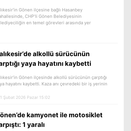
lıkesir’in Gönen ilçesine bağlı Hasanbey
hallesinde, CHP’li Gönen Belediyesinin
lediyeciliğin en temel görevleri arasında yer
alıkesir’de alkollü sürücünün
arptığı yaya hayatını kaybetti
lıkesir’in Gönen ilçesinde alkollü sürücünün çarptığı
ya hayatını kaybetti. Kaza anı çevredeki bir iş yerinin
1 Şubat 2026 Pazar 15:02
önen’de kamyonet ile motosiklet
arpıştı: 1 yaralı