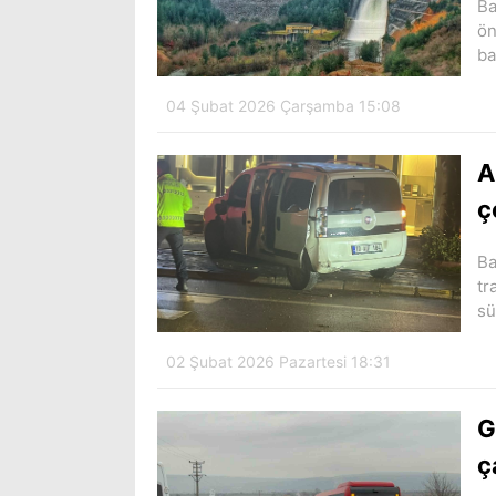
Ba
ön
ba
04 Şubat 2026 Çarşamba 15:08
A
ç
Ba
tr
sü
02 Şubat 2026 Pazartesi 18:31
G
ç