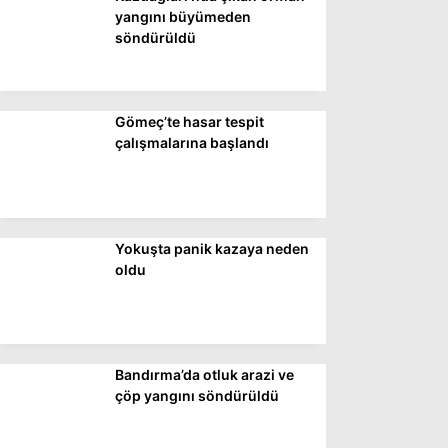
DÜNYA
yangını büyümeden
söndürüldü
SİYASET
EKONOMİ
Gömeç’te hasar tespit
SPOR
çalışmalarına başlandı
MAGAZİN
EĞİTİM
DİĞER
Yokuşta panik kazaya neden
oldu
Bandırma’da otluk arazi ve
çöp yangını söndürüldü