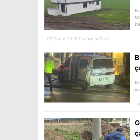
Ba
Ma
be
02 Şubat 2026 Pazartesi 12:12
B
ç
Ba
ya
0
G
ç