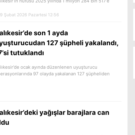
lıkesir’in nüfusu 2025 yılında 1 milyon 284 bin 517’e
9 Şubat 2026 Pazartesi 12:56
alıkesir’de son 1 ayda
yuşturucudan 127 şüpheli yakalandı,
7’si tutuklandı
lıkesir’de ocak ayında düzenlenen uyuşturucu
erasyonlarında 97 olayda yakalanan 127 şüpheliden
alıkesir’deki yağışlar barajlara can
ldu