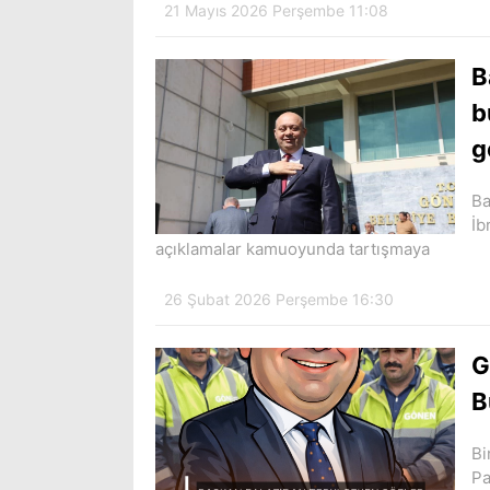
21 Mayıs 2026 Perşembe 11:08
B
b
g
Ba
İb
açıklamalar kamuoyunda tartışmaya
26 Şubat 2026 Perşembe 16:30
G
B
Bi
Pa