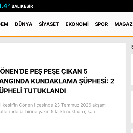
1.4
°
BALIKESIR
DEM
DÜNYA
SİYASET
EKONOMİ
SPOR
MAGAZ
ÖNEN’DE PEŞ PEŞE ÇIKAN 5
ANGINDA KUNDAKLAMA ŞÜPHESİ: 2
ÜPHELİ TUTUKLANDI
lıkesir'in Gönen ilçesinde 23 Temmuz 2026 akşam
atlerinde birbirine yakın 5 farklı noktada çıkan