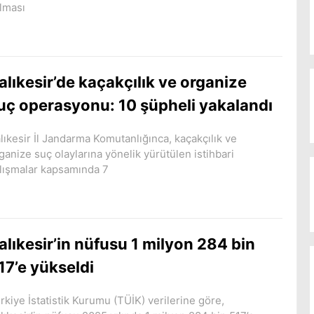
lması
alıkesir’de kaçakçılık ve organize
uç operasyonu: 10 şüpheli yakalandı
lıkesir İl Jandarma Komutanlığınca, kaçakçılık ve
ganize suç olaylarına yönelik yürütülen istihbari
lışmalar kapsamında 7
alıkesir’in nüfusu 1 milyon 284 bin
17’e yükseldi
rkiye İstatistik Kurumu (TÜİK) verilerine göre,