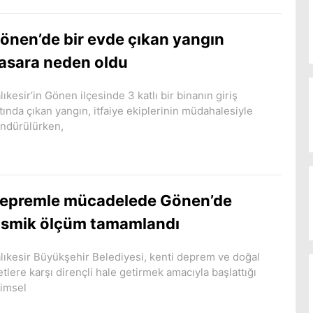
önen’de bir evde çıkan yangın
asara neden oldu
lıkesir’in Gönen ilçesinde 3 katlı bir binanın giriş
tında çıkan yangın, itfaiye ekiplerinin müdahalesiyle
ndürülürken,
epremle mücadelede Gönen’de
ismik ölçüm tamamlandı
lıkesir Büyükşehir Belediyesi, kenti deprem ve doğal
etlere karşı dirençli hale getirmek amacıyla başlattığı
limsel