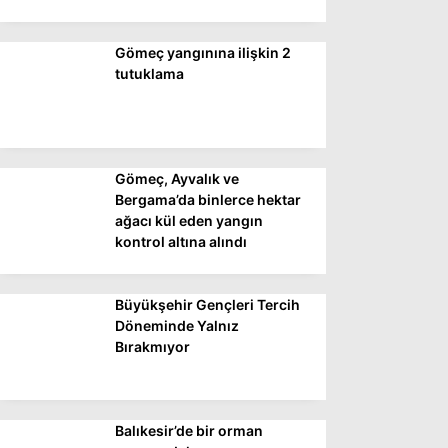
Gömeç yangınına ilişkin 2
WhatsApp İhbar
tutuklama
Hattı
Gömeç, Ayvalık ve
Facebook
Bergama’da binlerce hektar
ağacı kül eden yangın
kontrol altına alındı
Instagram
Büyükşehir Gençleri Tercih
Youtube
Döneminde Yalnız
Bırakmıyor
Balıkesir’de bir orman