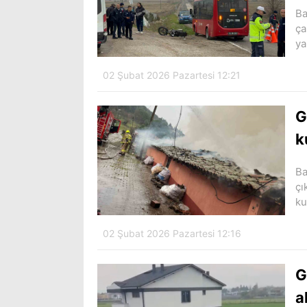
Ba
ça
ya
02 Şubat 2026 Pazartesi 12:21
G
k
Ba
çı
ku
02 Şubat 2026 Pazartesi 12:16
G
a