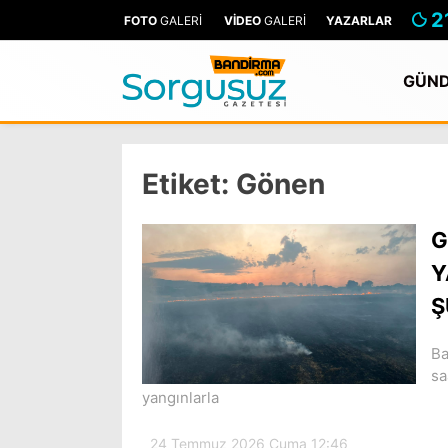
2
FOTO
GALERİ
VİDEO
GALERİ
YAZARLAR
GÜN
Etiket:
Gönen
G
Y
Ş
Ba
sa
yangınlarla
24 Temmuz 2026 Cuma 12:46