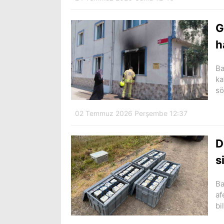
G
h
Ba
ka
sö
02 Temmuz 2026 Perşembe 12:37
D
s
Ba
af
bi