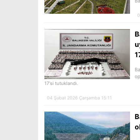
Ba
0
B
u
1
Ba
op
17’si tutuklandı.
04 Şubat 2026 Çarşamba 15:11
B
o