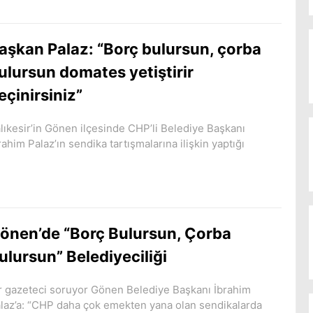
aşkan Palaz: “Borç bulursun, çorba
ulursun domates yetiştirir
eçinirsiniz”
lıkesir’in Gönen ilçesinde CHP’li Belediye Başkanı
rahim Palaz’ın sendika tartışmalarına ilişkin yaptığı
önen’de “Borç Bulursun, Çorba
ulursun” Belediyeciliği
r gazeteci soruyor Gönen Belediye Başkanı İbrahim
laz’a: “CHP daha çok emekten yana olan sendikalarda