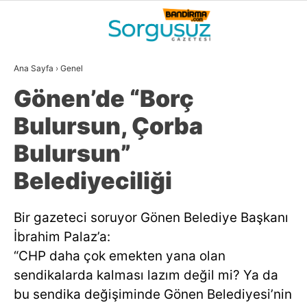
21
°
BALIKESIR
Ana Sayfa
›
Genel
GALERİ
VİDEO
YAZARLAR
Gönen’de “Borç
GÜNDEM
Bulursun, Çorba
DÜNYA
Bulursun”
SİYASET
Belediyeciliği
EKONOMİ
Bir gazeteci soruyor Gönen Belediye Başkanı
SPOR
İbrahim Palaz’a:
MAGAZİN
“CHP daha çok emekten yana olan
sendikalarda kalması lazım değil mi? Ya da
EĞİTİM
bu sendika değişiminde Gönen Belediyesi’nin
WhatsApp İhbar
DİĞER