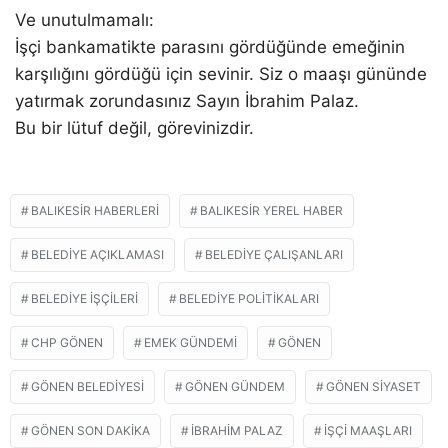
Ve unutulmamalı:
İşçi bankamatikte parasını gördüğünde emeğinin
karşılığını gördüğü için sevinir. Siz o maaşı gününde
yatırmak zorundasınız Sayın İbrahim Palaz.
Bu bir lütuf değil, görevinizdir.
BALIKESIR HABERLERI
BALIKESIR YEREL HABER
BELEDIYE AÇIKLAMASI
BELEDIYE ÇALIŞANLARI
BELEDIYE IŞÇILERI
BELEDIYE POLITIKALARI
CHP GÖNEN
EMEK GÜNDEMI
GÖNEN
GÖNEN BELEDIYESI
GÖNEN GÜNDEM
GÖNEN SIYASET
GÖNEN SON DAKIKA
İBRAHIM PALAZ
IŞÇI MAAŞLARI