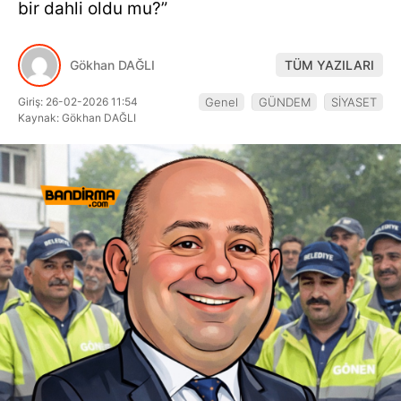
bir dahli oldu mu?”
Hattı
Gökhan DAĞLI
TÜM YAZILARI
Giriş: 26-02-2026 11:54
Genel
GÜNDEM
SİYASET
Facebook
Kaynak: Gökhan DAĞLI
Instagram
Youtube