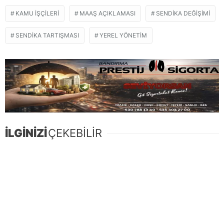
KAMU IŞÇILERI
MAAŞ AÇIKLAMASI
SENDIKA DEĞIŞIMI
SENDIKA TARTIŞMASI
YEREL YÖNETIM
İLGİNİZİ
ÇEKEBİLİR