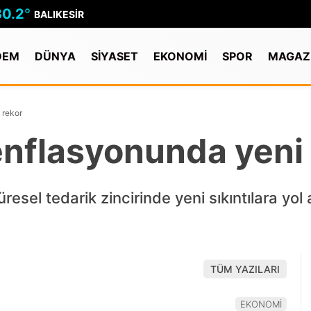
30.2
°
BALIKESIR
DEM
DÜNYA
SİYASET
EKONOMİ
SPOR
MAGAZ
 rekor
enflasyonunda yeni
üresel tedarik zincirinde yeni sıkıntılara yo
TÜM YAZILARI
EKONOMİ