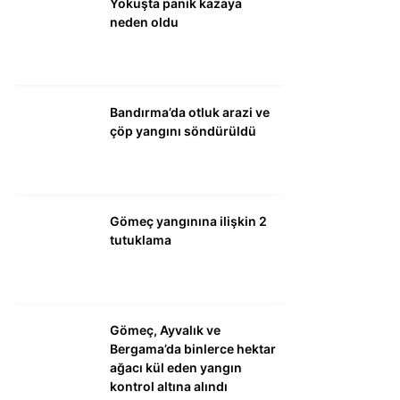
Yokuşta panik kazaya
neden oldu
WhatsApp İhbar
Hattı
Bandırma’da otluk arazi ve
çöp yangını söndürüldü
Facebook
Gömeç yangınına ilişkin 2
Instagram
tutuklama
Youtube
Gömeç, Ayvalık ve
Bergama’da binlerce hektar
ağacı kül eden yangın
kontrol altına alındı