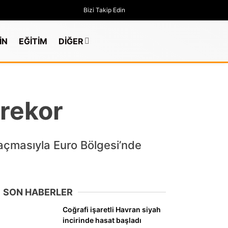
Bizi Takip Edin
İN
EĞİTİM
DİĞER
 rekor
l açmasıyla Euro Bölgesi’nde
SON HABERLER
Coğrafi işaretli Havran siyah
GÜNDEM
incirinde hasat başladı