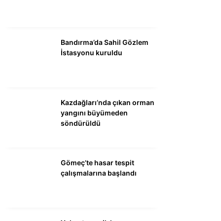
DÜNYA
SİYASET
Bandırma’da Sahil Gözlem
EKONOMİ
İstasyonu kuruldu
SPOR
MAGAZİN
EĞİTİM
Kazdağları’nda çıkan orman
yangını büyümeden
DİĞER
söndürüldü
Gömeç’te hasar tespit
çalışmalarına başlandı