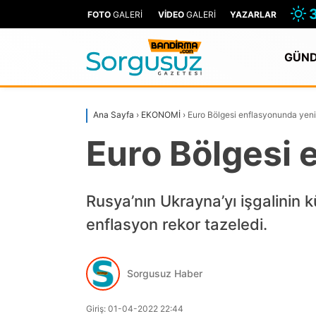
FOTO
GALERİ
VİDEO
GALERİ
YAZARLAR
GÜN
Ana Sayfa
›
EKONOMİ
›
Euro Bölgesi enflasyonunda yeni
Euro Bölgesi 
Rusya’nın Ukrayna’yı işgalinin k
enflasyon rekor tazeledi.
Sorgusuz Haber
Giriş: 01-04-2022 22:44