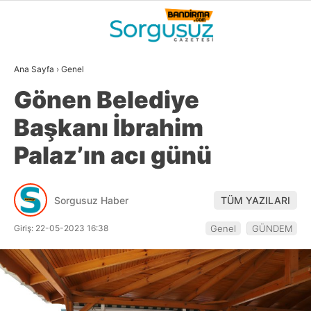
28.9
°
BALIKESIR
Ana Sayfa
›
Genel
GALERİ
VİDEO
YAZARLAR
Gönen Belediye
GÜNDEM
Başkanı İbrahim
DÜNYA
Palaz’ın acı günü
SİYASET
EKONOMİ
Sorgusuz Haber
TÜM YAZILARI
SPOR
Giriş: 22-05-2023 16:38
Genel
GÜNDEM
MAGAZİN
EĞİTİM
WhatsApp İhbar
DİĞER