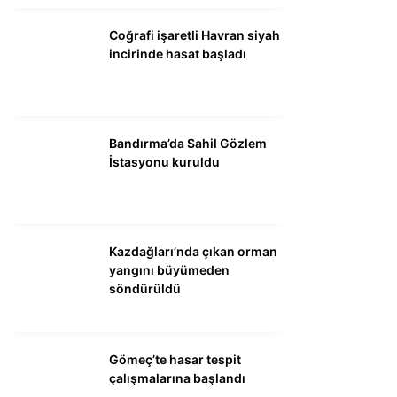
DÜNYA
Coğrafi işaretli Havran siyah
SİYASET
incirinde hasat başladı
EKONOMİ
SPOR
Bandırma’da Sahil Gözlem
MAGAZİN
İstasyonu kuruldu
EĞİTİM
DİĞER
Kazdağları’nda çıkan orman
yangını büyümeden
söndürüldü
Gömeç’te hasar tespit
çalışmalarına başlandı