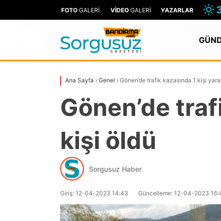
FOTO
GALERİ
VİDEO
GALERİ
YAZARLAR
GÜN
Ana Sayfa
›
Genel
›
Gönen’de trafik kazasında 1 kişi yaral
Gönen’de trafi
kişi öldü
Sorgusuz Haber
Giriş: 12-04-2023 14:43
Güncelleme: 12-04-2023 16: