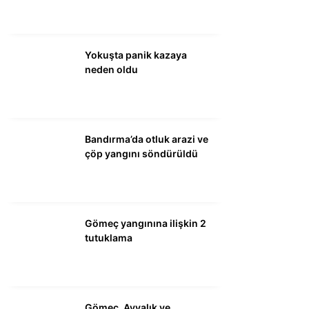
WhatsApp İhbar
Hattı
Yokuşta panik kazaya
neden oldu
Facebook
Bandırma’da otluk arazi ve
çöp yangını söndürüldü
Instagram
Gömeç yangınına ilişkin 2
Youtube
tutuklama
Gömeç, Ayvalık ve