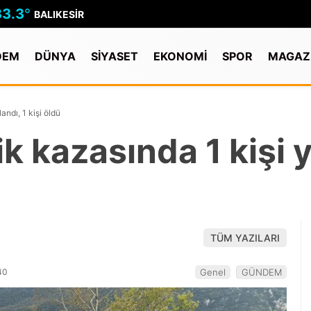
33.3
°
BALIKESIR
DEM
DÜNYA
SİYASET
EKONOMİ
SPOR
MAGAZ
andı, 1 kişi öldü
k kazasında 1 kişi y
TÜM YAZILARI
40
Genel
GÜNDEM