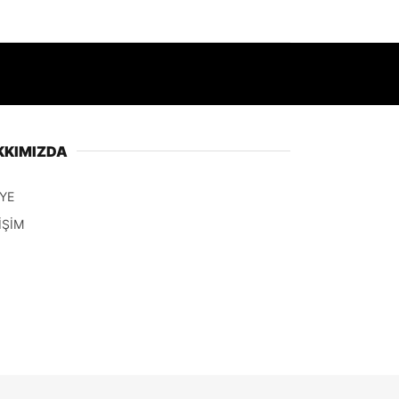
KKIMIZDA
YE
İŞİM