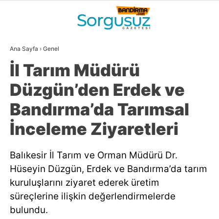
31.3
°
BALIKESIR
Ana Sayfa
›
Genel
GALERİ
VİDEO
YAZARLAR
İl Tarım Müdürü
GÜNDEM
Düzgün’den Erdek ve
DÜNYA
Bandırma’da Tarımsal
SİYASET
İnceleme Ziyaretleri
EKONOMİ
Balıkesir İl Tarım ve Orman Müdürü Dr.
SPOR
Hüseyin Düzgün, Erdek ve Bandırma’da tarım
MAGAZİN
kuruluşlarını ziyaret ederek üretim
süreçlerine ilişkin değerlendirmelerde
EĞİTİM
bulundu.
WhatsApp İhbar
DİĞER