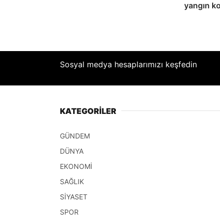
yangın ko
Sosyal medya hesaplarımızı keşfedin
KATEGORİLER
GÜNDEM
DÜNYA
EKONOMİ
SAĞLIK
SİYASET
SPOR