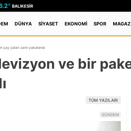
6.2
°
BALIKESIR
DEM
DÜNYA
SİYASET
EKONOMİ
SPOR
MAGAZ
et çay çalan zanlı yakalandı
levizyon ve bir pak
ı
TÜM YAZILARI
GÜNDEM