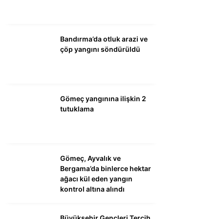
WhatsApp İhbar
Hattı
Bandırma’da otluk arazi ve
çöp yangını söndürüldü
Facebook
Gömeç yangınına ilişkin 2
tutuklama
Instagram
Gömeç, Ayvalık ve
Youtube
Bergama’da binlerce hektar
ağacı kül eden yangın
kontrol altına alındı
Büyükşehir Gençleri Tercih