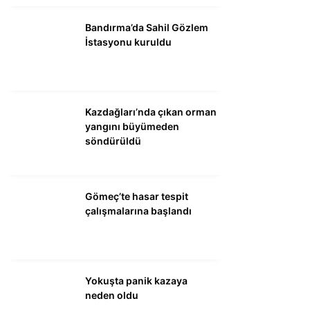
DÜNYA
Bandırma’da Sahil Gözlem
SİYASET
İstasyonu kuruldu
EKONOMİ
SPOR
Kazdağları’nda çıkan orman
MAGAZİN
yangını büyümeden
söndürüldü
EĞİTİM
DİĞER
Gömeç’te hasar tespit
çalışmalarına başlandı
Yokuşta panik kazaya
neden oldu