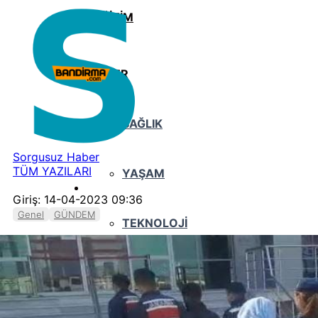
EĞİTİM
DİĞER
SAĞLIK
Sorgusuz Haber
TÜM YAZILARI
YAŞAM
Giriş: 14-04-2023 09:36
Genel
GÜNDEM
TEKNOLOJİ
KÜLTÜR SANAT