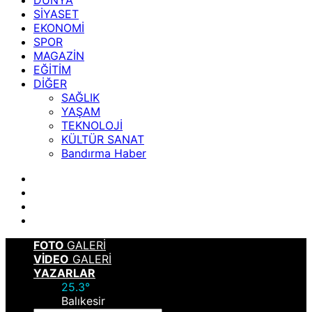
DÜNYA
SİYASET
EKONOMİ
SPOR
MAGAZİN
EĞİTİM
DİĞER
SAĞLIK
YAŞAM
TEKNOLOJİ
KÜLTÜR SANAT
Bandırma Haber
FOTO
GALERİ
VİDEO
GALERİ
YAZARLAR
25.3
°
Balıkesir