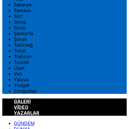
Sakarya
Samsun
Siirt
Sinop
Sivas
Şanlıurfa
Şırnak
Tekirdağ
Tokat
Trabzon
Tunceli
Uşak
Van
Yalova
Yozgat
Zonguldak
GALERİ
VİDEO
YAZARLAR
GÜNDEM