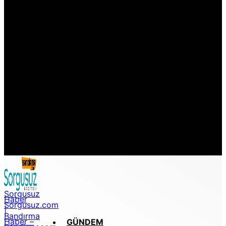
Samsun
Siirt
Sinop
Sivas
Şanlıurfa
Şırnak
Tekirdağ
Tokat
Trabzon
Tunceli
Uşak
Van
Yalova
Yozgat
Zonguldak
Sorgusuz
Haber
Sorgusuz.com
|
Bandırma
Haber –
GÜNDEM