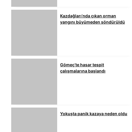
Kazdağları’nda çıkan orman
yangını büyümeden söndürüldü
Gömeç’te hasar tespit
çalışmalarına başlandı
Yokuşta panik kazaya neden oldu