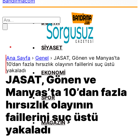
Bandirmacom
DÜNYA
SİYASET
Ana Sayfa
›
Genel
›
JASAT, Gönen ve Manyas’ta
10’dan fazla hırsızlık olayının faillerini suç üstü
yakaladı
EKONOMİ
JASAT, Gönen ve
Manyas’ta 10’dan fazla
SPOR
hırsızlık olayının
faillerini suç üstü
MAGAZİN
yakaladı