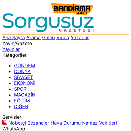
Ana Sayfa
Arama
Galeri
Video
Yazarlar
Yayın/Gazete
Yayınlar
Kategoriler
GÜNDEM
DÜNYA
SİYASET
EKONOMİ
SPOR
MAGAZİN
EĞİTİM
DİĞER
Servisler
Nöbetçi Eczaneler
Hava Durumu
Namaz Vakitleri
WhatsApp