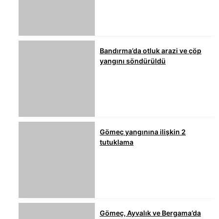
Bandırma’da otluk arazi ve çöp
yangını söndürüldü
Gömeç yangınına ilişkin 2
tutuklama
Gömeç, Ayvalık ve Bergama’da