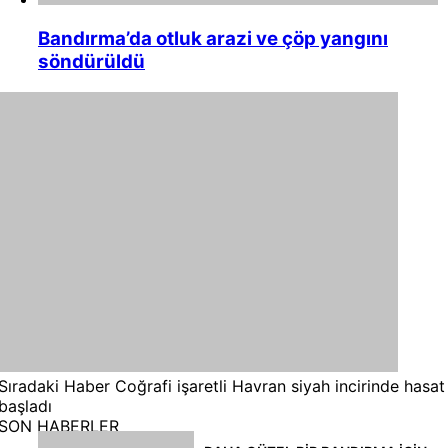
Bandırma’da otluk arazi ve çöp yangını
söndürüldü
Sıradaki Haber
Coğrafi işaretli Havran siyah incirinde hasat
başladı
SON HABERLER