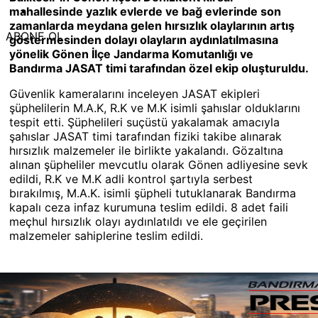
mahallesinde yazlık evlerde ve bağ evlerinde son
zamanlarda meydana gelen hırsızlık olaylarının artış
ABONE OL
göstermesinden dolayı olayların aydınlatılmasına
yönelik Gönen İlçe Jandarma Komutanlığı ve
Bandırma JASAT timi tarafından özel ekip oluşturuldu.
Güvenlik kameralarını inceleyen JASAT ekipleri
şüphelilerin M.A.K, R.K ve M.K isimli şahıslar olduklarını
tespit etti. Şüphelileri suçüstü yakalamak amacıyla
şahıslar JASAT timi tarafından fiziki takibe alınarak
hırsızlık malzemeler ile birlikte yakalandı. Gözaltına
alınan şüpheliler mevcutlu olarak Gönen adliyesine sevk
edildi, R.K ve M.K adli kontrol şartıyla serbest
bırakılmış, M.A.K. isimli şüpheli tutuklanarak Bandırma
kapalı ceza infaz kurumuna teslim edildi. 8 adet faili
meçhul hırsızlık olayı aydınlatıldı ve ele geçirilen
malzemeler sahiplerine teslim edildi.