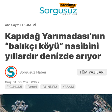
23
°
BALIKESIR
Ana Sayfa
›
EKONOMİ
GALERİ
VİDEO
YAZARLAR
Kapıdağ Yarımadası’nın
GÜNDEM
“balıkçı köyü” nasibini
DÜNYA
yıllardır denizde arıyor
SİYASET
EKONOMİ
Sorgusuz Haber
TÜM YAZILARI
SPOR
Giriş: 31-08-2023 09:22
EKONOMİ
Genel
GÜNDEM
YAŞAM
MAGAZİN
EĞİTİM
WhatsApp İhbar
DİĞER