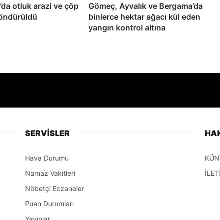
da otluk arazi ve çöp
Gömeç, Ayvalık ve Bergama’da
söndürüldü
binlerce hektar ağacı kül eden
yangın kontrol altına
SERVİSLER
HA
Hava Durumu
KÜN
Namaz Vakitleri
İLET
Nöbetçi Eczaneler
Puan Durumları
Yayınlar