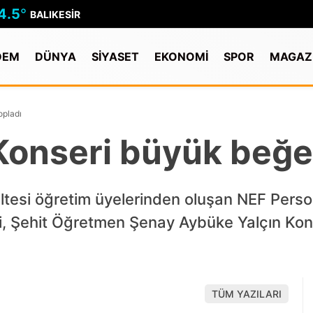
4.5
°
BALIKESIR
DEM
DÜNYA
SİYASET
EKONOMİ
SPOR
MAGAZ
opladı
Konseri büyük beğen
ültesi öğretim üyelerinden oluşan NEF Pers
ri, Şehit Öğretmen Şenay Aybüke Yalçın Ko
TÜM YAZILARI