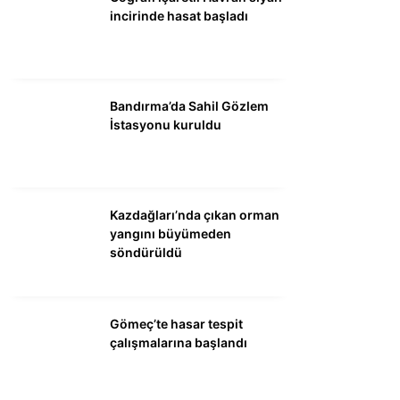
DÜNYA
incirinde hasat başladı
SİYASET
EKONOMİ
Bandırma’da Sahil Gözlem
SPOR
İstasyonu kuruldu
MAGAZİN
EĞİTİM
Kazdağları’nda çıkan orman
DİĞER
yangını büyümeden
söndürüldü
Gömeç’te hasar tespit
çalışmalarına başlandı