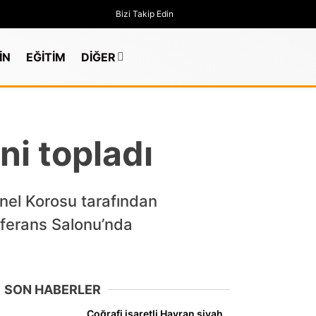
Bizi Takip Edin
İN
EĞİTİM
DİĞER
i topladı
onel Korosu tarafından
nferans Salonu’nda
SON HABERLER
GÜNDEM
Coğrafi işaretli Havran siyah