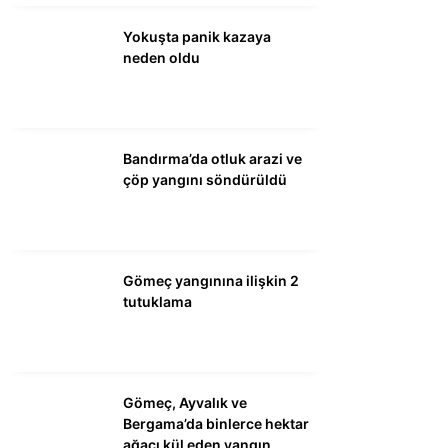
Yokuşta panik kazaya
WhatsApp İhbar
neden oldu
Hattı
Bandırma’da otluk arazi ve
çöp yangını söndürüldü
Facebook
Instagram
Gömeç yangınına ilişkin 2
tutuklama
Youtube
Gömeç, Ayvalık ve
Bergama’da binlerce hektar
ağacı kül eden yangın