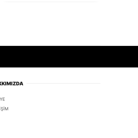
KKIMIZDA
YE
İŞİM