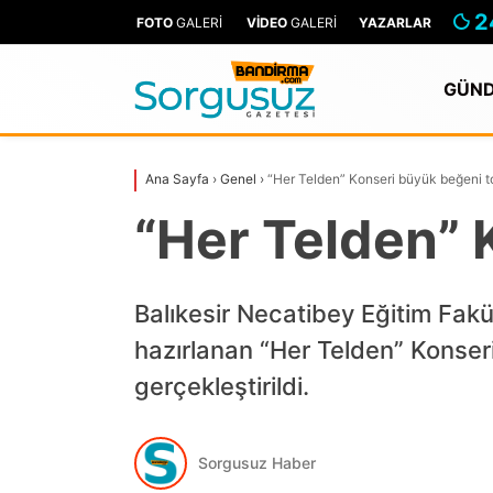
2
FOTO
GALERİ
VİDEO
GALERİ
YAZARLAR
GÜN
Ana Sayfa
›
Genel
›
“Her Telden” Konseri büyük beğeni t
“Her Telden” 
Balıkesir Necatibey Eğitim Fak
hazırlanan “Her Telden” Konse
gerçekleştirildi.
Sorgusuz Haber