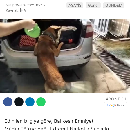
Hattı
Giriş: 09-10-2025 09:52
ASAYİŞ
Genel
GÜNDEM
Kaynak: İHA
Facebook
Instagram
Youtube
ABONE OL
Edinilen bilgiye göre, Balıkesir Emniyet
Müdürlüğü’ne bağlı Edremit Narkotik Suçlarla