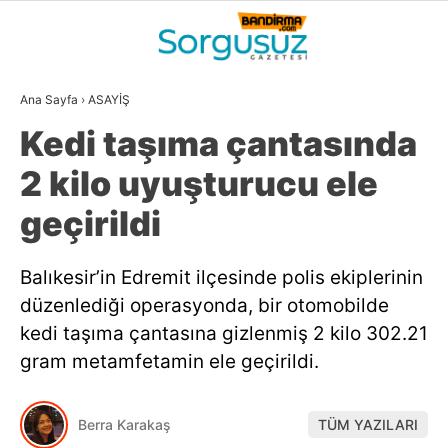
25
°
BALIKESIR
Ana Sayfa
›
ASAYİŞ
GALERİ
VİDEO
YAZARLAR
Kedi taşıma çantasında
GÜNDEM
2 kilo uyuşturucu ele
DÜNYA
geçirildi
SİYASET
Balıkesir’in Edremit ilçesinde polis ekiplerinin
EKONOMİ
düzenlediği operasyonda, bir otomobilde
SPOR
kedi taşıma çantasına gizlenmiş 2 kilo 302.21
gram metamfetamin ele geçirildi.
MAGAZİN
EĞİTİM
Berra Karakaş
TÜM YAZILARI
WhatsApp İhbar
DİĞER