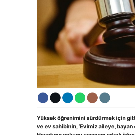
Yüksek öğrenimini sürdürmek için gitt
ve ev sahibinin, ’Evimiz aileye, bayan
Hayatının şokunu yaşayan erkek öğre