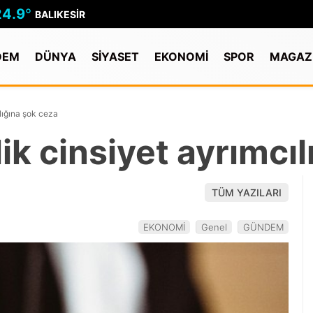
24.9
°
BALIKESIR
DEM
DÜNYA
SİYASET
EKONOMİ
SPOR
MAGAZ
ılığına şok ceza
ik cinsiyet ayrımcı
TÜM YAZILARI
EKONOMİ
Genel
GÜNDEM