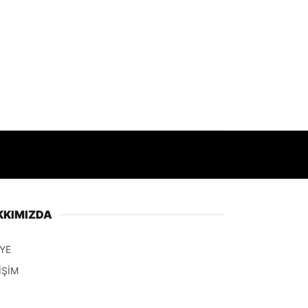
KKIMIZDA
YE
İŞİM