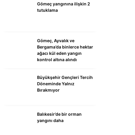
Gömeç yangınına ilişkin 2
tutuklama
WhatsApp İhbar
Hattı
Gömeç, Ayvalık ve
Bergama’da binlerce hektar
ağacı kül eden yangın
Facebook
kontrol altına alındı
Büyükşehir Gençleri Tercih
Instagram
Döneminde Yalnız
Bırakmıyor
Youtube
Balıkesir’de bir orman
yangını daha