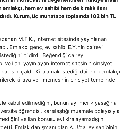
 emlakçı, hem ev sahibi hem de kiralık ilanı
ğdırdı. Kurum, üç muhataba toplamda 102 bin TL
 kazanan M.F.K., internet sitesinde yayınlanan
dı. Emlakçı genç, ev sahibi E.Y.’nin daireyi
tediğini bildirdi. Beğendiği daireyi
 ve ilanı yayınlayan internet sitesinin cinsiyet
 kapısını çaldı. Kiralamak istediği dairenin emlakçı
ilerek kiraya verilmemesinin cinsiyet temelinde
yle kabul edilmediğini, bunun ayrımcılık yasağına
versite öğrencisi, karşılaştığı muamele dolayısıyla
emediğini ve ilan konusu evi kiralayamadığını
detti. Emlak danışmanı olan A.U.’da, ev sahibinin