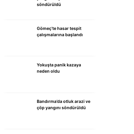
DÜNYA
söndürüldü
SİYASET
EKONOMİ
Gömeç’te hasar tespit
çalışmalarına başlandı
SPOR
MAGAZİN
EĞİTİM
Yokuşta panik kazaya
neden oldu
DİĞER
Bandırma’da otluk arazi ve
çöp yangını söndürüldü