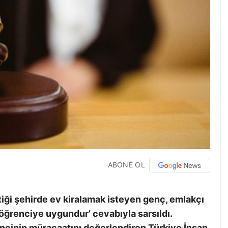
ABONE OL
iği şehirde ev kiralamak isteyen genç, emlakçı
 öğrenciye uygundur’ cevabıyla sarsıldı.
ncinin müracaatını değerlendiren Türkiye İnsan