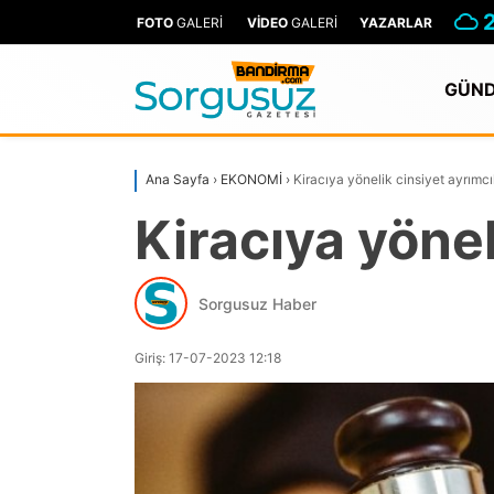
FOTO
GALERİ
VİDEO
GALERİ
YAZARLAR
GÜN
Ana Sayfa
›
EKONOMİ
›
Kiracıya yönelik cinsiyet ayrımc
Kiracıya yönel
Sorgusuz Haber
Giriş: 17-07-2023 12:18