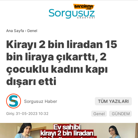
23
°
BALIKESIR
Ana Sayfa
›
Genel
GALERİ
VİDEO
YAZARLAR
Kirayı 2 bin liradan 15
GÜNDEM
bin liraya çıkarttı, 2
DÜNYA
çocuklu kadını kapı
SİYASET
dışarı etti
EKONOMİ
SPOR
Sorgusuz Haber
TÜM YAZILARI
MAGAZİN
Giriş: 31-05-2023 10:32
Genel
GÜNDEM
EĞİTİM
WhatsApp İhbar
DİĞER