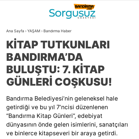
20.4
°
BALIKESIR
Ana Sayfa
›
YAŞAM
›
Bandırma Haber
GALERİ
VİDEO
YAZARLAR
KİTAP TUTKUNLARI
GÜNDEM
BANDIRMA’DA
DÜNYA
BULUŞTU: 7. KİTAP
SİYASET
GÜNLERİ COŞKUSU!
EKONOMİ
Bandırma Belediyesi’nin geleneksel hale
SPOR
getirdiği ve bu yıl 7’ncisi düzenlenen
MAGAZİN
“Bandırma Kitap Günleri”, edebiyat
dünyasının önde gelen isimlerini, sanatçıları
EĞİTİM
ve binlerce kitapseveri bir araya getirdi.
WhatsApp İhbar
DİĞER