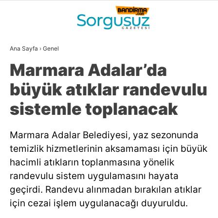
22.1
°
BALIKESIR
Ana Sayfa
›
Genel
GALERİ
VİDEO
YAZARLAR
Marmara Adalar’da
GÜNDEM
büyük atıklar randevulu
DÜNYA
sistemle toplanacak
SİYASET
Marmara Adalar Belediyesi, yaz sezonunda
EKONOMİ
temizlik hizmetlerinin aksamaması için büyük
SPOR
hacimli atıkların toplanmasına yönelik
randevulu sistem uygulamasını hayata
MAGAZİN
geçirdi. Randevu alınmadan bırakılan atıklar
EĞİTİM
için cezai işlem uygulanacağı duyuruldu.
WhatsApp İhbar
DİĞER