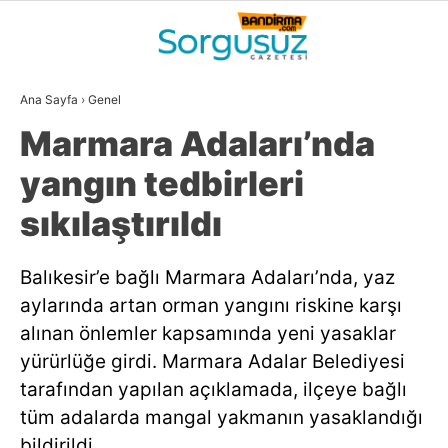
21
°
BALIKESIR
Ana Sayfa
›
Genel
GALERİ
VİDEO
YAZARLAR
Marmara Adaları’nda
GÜNDEM
yangın tedbirleri
DÜNYA
sıkılaştırıldı
SİYASET
Balıkesir’e bağlı Marmara Adaları’nda, yaz
EKONOMİ
aylarında artan orman yangını riskine karşı
SPOR
alınan önlemler kapsamında yeni yasaklar
yürürlüğe girdi. Marmara Adalar Belediyesi
MAGAZİN
tarafından yapılan açıklamada, ilçeye bağlı
EĞİTİM
tüm adalarda mangal yakmanın yasaklandığı
WhatsApp İhbar
bildirildi.
DİĞER