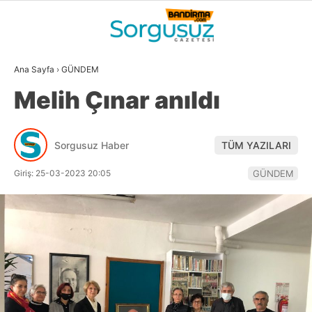
21.4
°
BALIKESIR
Ana Sayfa
›
GÜNDEM
GALERİ
VİDEO
YAZARLAR
Melih Çınar anıldı
GÜNDEM
DÜNYA
Sorgusuz Haber
TÜM YAZILARI
SİYASET
Giriş: 25-03-2023 20:05
GÜNDEM
EKONOMİ
SPOR
MAGAZİN
EĞİTİM
WhatsApp İhbar
DİĞER