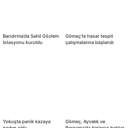
Bandırma’da Sahil Gözlem
Gömeç’te hasar tespit
İstasyonu kuruldu
çalışmalarına başlandı
Yokuşta panik kazaya
Gömeç, Ayvalık ve
neden oldu
Bergama’da binlerce hektar