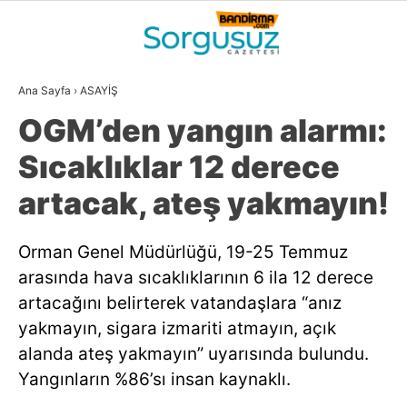
33.4
°
BALIKESIR
Ana Sayfa
›
ASAYİŞ
GALERİ
VİDEO
YAZARLAR
OGM’den yangın alarmı:
GÜNDEM
Sıcaklıklar 12 derece
DÜNYA
artacak, ateş yakmayın!
SİYASET
Orman Genel Müdürlüğü, 19-25 Temmuz
EKONOMİ
arasında hava sıcaklıklarının 6 ila 12 derece
SPOR
artacağını belirterek vatandaşlara “anız
yakmayın, sigara izmariti atmayın, açık
MAGAZİN
alanda ateş yakmayın” uyarısında bulundu.
EĞİTİM
Yangınların %86’sı insan kaynaklı.
WhatsApp İhbar
DİĞER