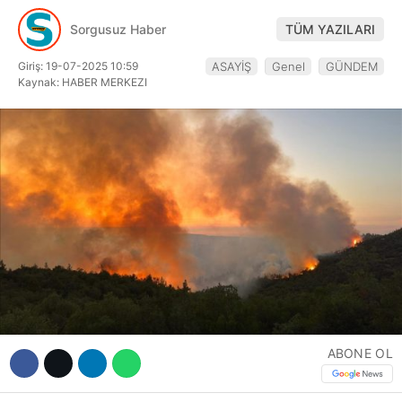
Hattı
Sorgusuz Haber
TÜM YAZILARI
Giriş: 19-07-2025 10:59
ASAYİŞ
Genel
GÜNDEM
Kaynak: HABER MERKEZI
Facebook
Instagram
Youtube
ABONE OL