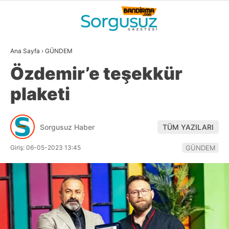
27
°
BALIKESIR
Ana Sayfa
›
GÜNDEM
GALERİ
VİDEO
YAZARLAR
Özdemir’e teşekkür
GÜNDEM
plaketi
DÜNYA
SİYASET
Sorgusuz Haber
TÜM YAZILARI
EKONOMİ
Giriş: 06-05-2023 13:45
GÜNDEM
SPOR
MAGAZİN
EĞİTİM
WhatsApp İhbar
DİĞER