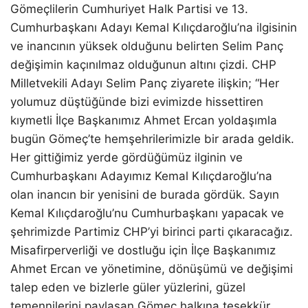
Gömeçlilerin Cumhuriyet Halk Partisi ve 13.
Cumhurbaşkanı Adayı Kemal Kılıçdaroğlu’na ilgisinin
ve inancının yüksek olduğunu belirten Selim Panç
değişimin kaçınılmaz olduğunun altını çizdi. CHP
Milletvekili Adayı Selim Panç ziyarete ilişkin; “Her
yolumuz düştüğünde bizi evimizde hissettiren
kıymetli İlçe Başkanımız Ahmet Ercan yoldaşımla
bugün Gömeç’te hemşehrilerimizle bir arada geldik.
Her gittiğimiz yerde gördüğümüz ilginin ve
Cumhurbaşkanı Adayımız Kemal Kılıçdaroğlu’na
olan inancın bir yenisini de burada gördük. Sayın
Kemal Kılıçdaroğlu’nu Cumhurbaşkanı yapacak ve
şehrimizde Partimiz CHP’yi birinci parti çıkaracağız.
Misafirperverliği ve dostluğu için İlçe Başkanımız
Ahmet Ercan ve yönetimine, dönüşümü ve değişimi
talep eden ve bizlerle güler yüzlerini, güzel
temennilerini paylaşan Gömeç halkına teşekkür