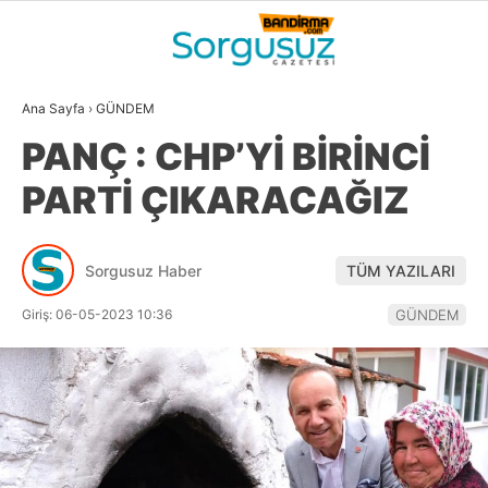
24.5
°
BALIKESIR
Ana Sayfa
›
GÜNDEM
GALERİ
VİDEO
YAZARLAR
PANÇ : CHP’Yİ BİRİNCİ
GÜNDEM
PARTİ ÇIKARACAĞIZ
DÜNYA
SİYASET
Sorgusuz Haber
TÜM YAZILARI
EKONOMİ
Giriş: 06-05-2023 10:36
GÜNDEM
SPOR
MAGAZİN
EĞİTİM
WhatsApp İhbar
DİĞER