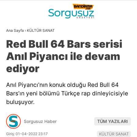
30.1
°
BALIKESIR
Ana Sayfa
›
KÜLTÜR SANAT
GALERİ
VİDEO
YAZARLAR
Red Bull 64 Bars serisi
GÜNDEM
Anıl Piyancı ile devam
DÜNYA
ediyor
SİYASET
Anıl Piyancı’nın konuk olduğu Red Bull 64
EKONOMİ
Bars’ın yeni bölümü Türkçe rap dinleyicisiyle
SPOR
buluşuyor.
MAGAZİN
Sorgusuz Haber
TÜM YAZILARI
EĞİTİM
Giriş: 01-04-2022 23:17
KÜLTÜR SANAT
WhatsApp İhbar
DİĞER