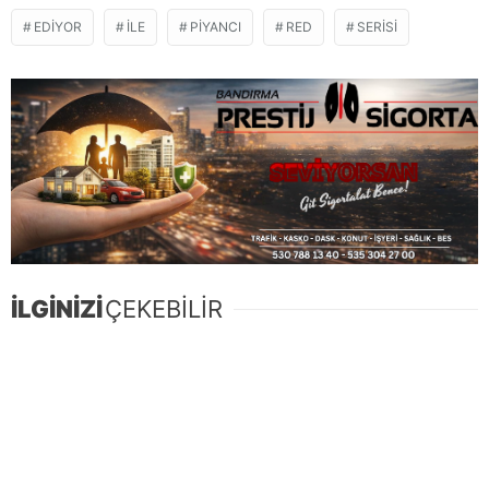
EDIYOR
ILE
PIYANCI
RED
SERISI
İLGİNİZİ
ÇEKEBİLİR