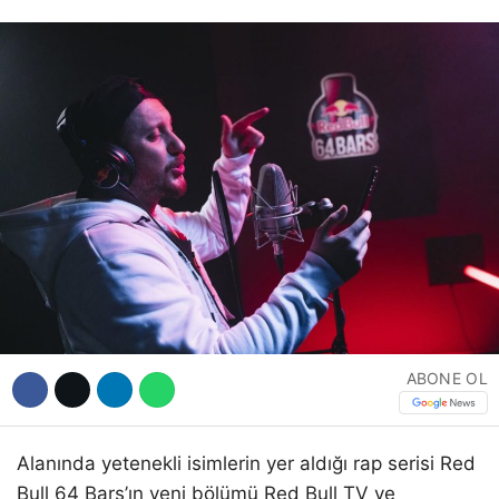
Hattı
Facebook
Instagram
Youtube
ABONE OL
Alanında yetenekli isimlerin yer aldığı rap serisi Red
Bull 64 Bars’ın yeni bölümü Red Bull TV ve