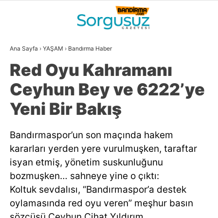
28.4
°
BALIKESIR
Ana Sayfa
›
YAŞAM
›
Bandırma Haber
GALERİ
VİDEO
YAZARLAR
Red Oyu Kahramanı
GÜNDEM
Ceyhun Bey ve 6222’ye
DÜNYA
Yeni Bir Bakış
SİYASET
Bandırmaspor’un son maçında hakem
EKONOMİ
kararları yerden yere vurulmuşken, taraftar
SPOR
isyan etmiş, yönetim suskunluğunu
bozmuşken… sahneye yine o çıktı:
MAGAZİN
Koltuk sevdalısı, “Bandırmaspor’a destek
EĞİTİM
oylamasında red oyu veren” meşhur basın
WhatsApp İhbar
sözcüsü Ceyhun Cihat Yıldırım.
DİĞER