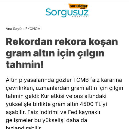
21.4
°
BALIKESIR
Ana Sayfa
›
EKONOMİ
GALERİ
VİDEO
YAZARLAR
Rekordan rekora koşan
GÜNDEM
gram altın için çılgın
DÜNYA
tahmin!
SİYASET
Altın piyasalarında gözler TCMB faiz kararına
EKONOMİ
çevrilirken, uzmanlardan gram altın için çılgın
SPOR
tahmin geldi: Kur etkisi ve ons altındaki
yükselişle birlikte gram altın 4500 TL’yi
MAGAZİN
aşabilir. Faiz indirimi ve Fed kaynaklı
EĞİTİM
gelişmeler bu yükselişi daha da
WhatsApp İhbar
hızlandırabilir.
DİĞER