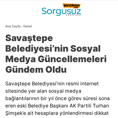
25.9
°
BALIKESIR
Ana Sayfa
›
Genel
GALERİ
VİDEO
YAZARLAR
Savaştepe
GÜNDEM
Belediyesi’nin Sosyal
DÜNYA
Medya Güncellemeleri
SİYASET
Gündem Oldu
EKONOMİ
Savaştepe Belediyesi’nin resmi internet
SPOR
sitesinde yer alan sosyal medya
MAGAZİN
bağlantılarının bir yıl önce görev süresi sona
eren eski Belediye Başkanı AK Partili Turhan
EĞİTİM
Şimşek’e ait hesaplara yönlendirmesi dikkat
WhatsApp İhbar
DİĞER