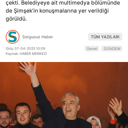
çekti. Belediyeye ait multimedya bölümünde
Hattı
de Şimşek’in konuşmalarına yer verildiği
görüldü.
Facebook
Sorgusuz Haber
TÜM YAZILARI
Giriş: 07-04-2025 10:09
Genel
GÜNDEM
Kaynak: HABER MERKEZI
Instagram
Youtube