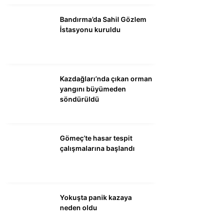
DÜNYA
Bandırma’da Sahil Gözlem
SİYASET
İstasyonu kuruldu
EKONOMİ
SPOR
Kazdağları’nda çıkan orman
MAGAZİN
yangını büyümeden
söndürüldü
EĞİTİM
DİĞER
Gömeç’te hasar tespit
çalışmalarına başlandı
Yokuşta panik kazaya
neden oldu