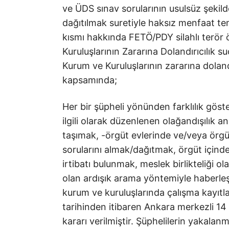
ve ÜDS sınav sorularının usulsüz şekil
dağıtılmak suretiyle haksız menfaat te
kısmı hakkında FETÖ/PDY silahlı terör
Kuruluşlarının Zararına Dolandırıcılık 
Kurum ve Kuruluşlarının zararına dolan
kapsamında;
Her bir şüpheli yönünden farklılık göst
ilgili olarak düzenlenen olağandışılık ana
taşımak, -örgüt evlerinde ve/veya örg
sorularını almak/dağıtmak, örgüt için
irtibatı bulunmak, meslek birlikteliği o
olan ardışık arama yöntemiyle haberleşm
kurum ve kuruluşlarında çalışma kayıtl
tarihinden itibaren Ankara merkezli 14
kararı verilmiştir. Şüphelilerin yakala