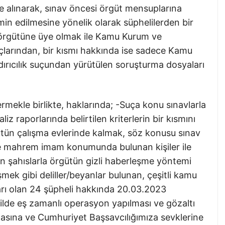
de alınarak, sınav öncesi örgüt mensuplarına
min edilmesine yönelik olarak süphelilerden bir
 örgütüne üye olmak ile Kamu Kurum ve
suçlarından, bir kısmı hakkında ise sadece Kamu
dırıcılık suçundan yürütülen soruşturma dosyaları
ermekle birlikte, haklarında; -Suça konu sınavlarla
liz raporlarında belirtilen kriterlerin bir kısmını
ütün çalışma evlerinde kalmak, söz konusu sınav
de mahrem imam konumunda bulunan kişiler ile
lan şahıslarla örgütün gizli haberleşme yöntemi
ek gibi deliller/beyanlar bulunan, çeşitli kamu
arı olan 24 şüpheli hakkında 20.03.2023
 ilde eş zamanlı operasyon yapılması ve gözaltı
nmasına ve Cumhuriyet Başsavcılığımıza sevklerine