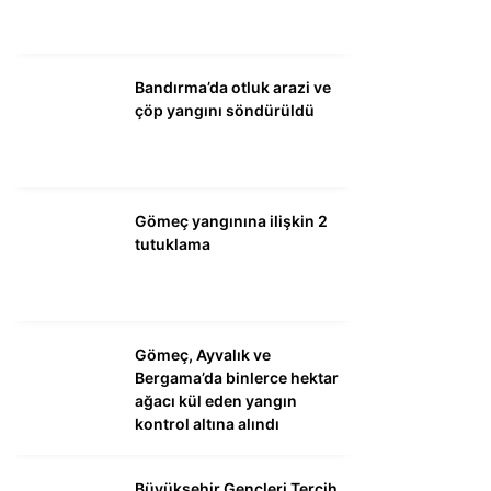
WhatsApp İhbar
Hattı
Bandırma’da otluk arazi ve
çöp yangını söndürüldü
Facebook
Gömeç yangınına ilişkin 2
tutuklama
Instagram
Gömeç, Ayvalık ve
Youtube
Bergama’da binlerce hektar
ağacı kül eden yangın
kontrol altına alındı
Büyükşehir Gençleri Tercih