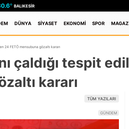
30.6
°
BALIKESIR
DEM
DÜNYA
SİYASET
EKONOMİ
SPOR
MAGAZ
dilen 24 FETÖ mensubuna gözaltı kararı
nı çaldığı tespit ed
altı kararı
TÜM YAZILARI
GÜNDEM