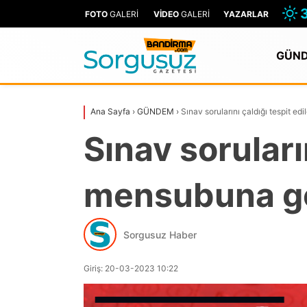
FOTO
GALERİ
VİDEO
GALERİ
YAZARLAR
GÜN
Ana Sayfa
›
GÜNDEM
›
Sınav sorularını çaldığı tespit e
Sınav soruları
mensubuna göz
Sorgusuz Haber
Giriş: 20-03-2023 10:22