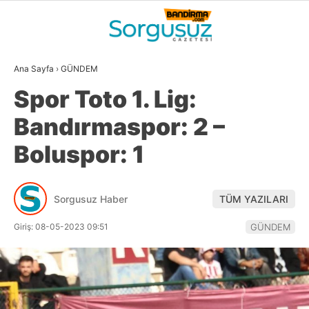
22.2
°
BALIKESIR
Ana Sayfa
›
GÜNDEM
GALERİ
VİDEO
YAZARLAR
Spor Toto 1. Lig:
GÜNDEM
Bandırmaspor: 2 –
DÜNYA
Boluspor: 1
SİYASET
EKONOMİ
Sorgusuz Haber
TÜM YAZILARI
SPOR
Giriş: 08-05-2023 09:51
GÜNDEM
MAGAZİN
EĞİTİM
WhatsApp İhbar
DİĞER