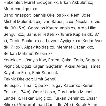
Hakemler: Murat Erdoğan xx, Erkan Akbulut xx,
Muratcan Ilgaz xx
Bandırmaspor: Ioannis Gkelios xxx, Remi Jose
Michel Mulumba xx, İvan Saponjic xx (Nicola Terzic
dk. 90+5 x), Georgios Koutroumpis xx, Arda Hilmi
Şengül xxx, Samuel Tetteh xx (Emre Kaplan dk. 87
x), Cebio Soukou xxx, Levent Ayçiçek xx (Kerim Avcı
dk. 71 xx), Alpay Koldaş xx, Mehmet Özcan xxx,
Berkan Mahmut Keskin xx
Yedekler: Hüseyin Koç, Erdem Çakal Tarla, Sergen
Piçinciol, Oğuz Kağan Güçtekin, Aksel Aktaş, İsmet
Kayahan Eren, Emir Şenocak
Teknik Direktör: Ümit Şengül
Boluspor: İsmail Çipe xx, Tugay Kacar xx (Kerem
Ersin dk. 74 x), Onur Ulaş x, Guy Lucien Michel
Landel x, Hakan Bilgiç xx, Furkan Demir xx, Ensar
Bilir xx (Abdurrahman Canlı dk. 74 x), Burak Asan