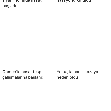
siyah incirinde hasat
İstasyonu kuruldu
başladı
Gömeç’te hasar tespit
Yokuşta panik kazaya
çalışmalarına başlandı
neden oldu