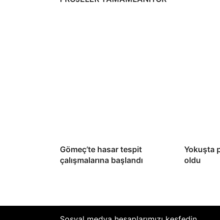
Gömeç’te hasar tespit
Yokuşta 
çalışmalarına başlandı
oldu
Sosyal medya hesaplarımızı keşfedin