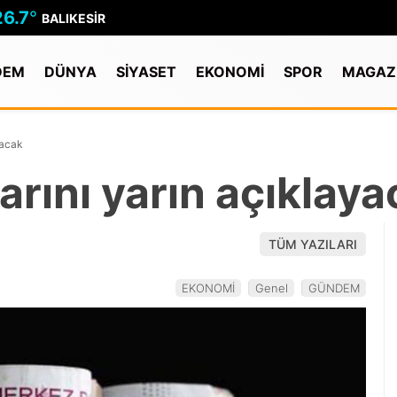
26.7
°
BALIKESIR
DEM
DÜNYA
SİYASET
EKONOMİ
SPOR
MAGAZ
yacak
arını yarın açıklay
TÜM YAZILARI
EKONOMİ
Genel
GÜNDEM