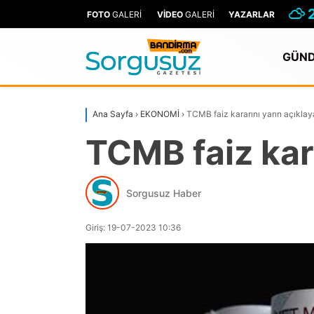
FOTO
GALERİ
VİDEO
GALERİ
YAZARLAR
GÜN
Ana Sayfa
›
EKONOMİ
›
TCMB faiz kararını yarın açıkla
TCMB faiz kar
Sorgusuz Haber
Giriş: 19-07-2023 10:36