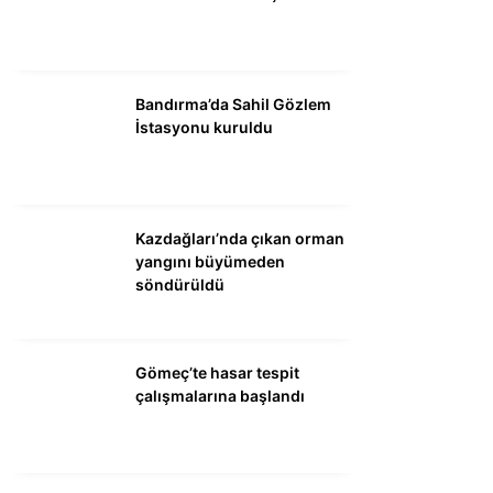
DÜNYA
SİYASET
EKONOMİ
Bandırma’da Sahil Gözlem
İstasyonu kuruldu
SPOR
MAGAZİN
EĞİTİM
Kazdağları’nda çıkan orman
yangını büyümeden
DİĞER
söndürüldü
Gömeç’te hasar tespit
çalışmalarına başlandı