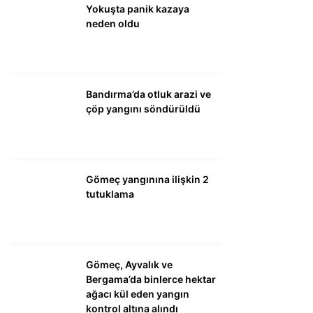
Yokuşta panik kazaya
neden oldu
WhatsApp İhbar
Hattı
Bandırma’da otluk arazi ve
çöp yangını söndürüldü
Facebook
Gömeç yangınına ilişkin 2
Instagram
tutuklama
Youtube
Gömeç, Ayvalık ve
Bergama’da binlerce hektar
ağacı kül eden yangın
kontrol altına alındı